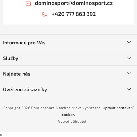
dominosport
@
dominosport.cz
+420 777 863 392
Z
á
Informace pro Vás
p
a
Kontakty
Služby
t
O nás
í
SKI servis
Najdete nás
Obchodní podmínky
Půjčovna lyží a SNB
Podmínky GDPR
Ověřeno zákazníky
Naše prodejna
Jak nakoupit na čtvrtiny bez navýšení?
CYKLO Servis
Copyright 2026
Dominosport
. Všechna práva vyhrazena.
Upravit nastavení
Podmínky nákupu na splátky ESSOX
cookies
Vytvořil Shoptet
×