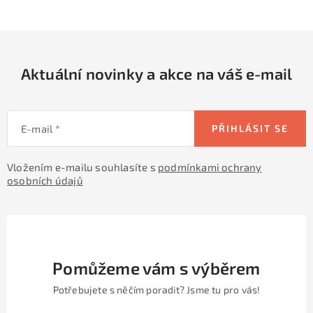
c
á
n
í
k
p
o
r
v
Aktuální novinky a akce na váš e-mail
v
á
k
n
y
í
v
E-mail
PŘIHLÁSIT SE
ý
p
Vložením e-mailu souhlasíte s
podmínkami ochrany
osobních údajů
i
s
u
Pomůžeme vám s výběrem
Potřebujete s něčím poradit? Jsme tu pro vás!