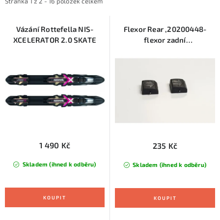
i
e
KONTAKTY
Stránka
1
z
2
-
16
položek celkem
s
n
ZNAČKY
p
í
Vázání Rottefella NIS-
Flexor Rear ,20200448-
XCELERATOR 2.0 SKATE
flexor zadní
r
p
Rottefella,Touring Auto
SKI servis
Půjčovna lyží a SNB
Naše prodejna
o
r
Combi
d
o
CYKLO Servis
u
d
k
u
t
k
ů
t
ů
1 490 Kč
235 Kč
Skladem (ihned k odběru)
Skladem (ihned k odběru)