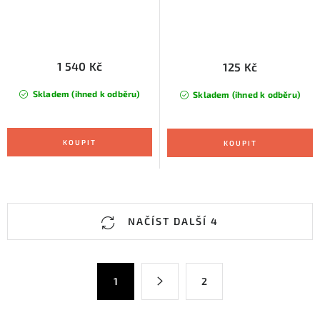
1 540 Kč
125 Kč
Skladem (ihned k odběru)
Skladem (ihned k odběru)
O
NAČÍST DALŠÍ 4
v
l
á
S
1
2
d
t
a
r