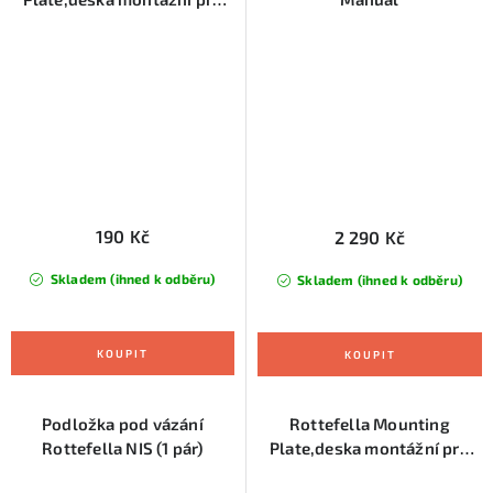
Rottefella Start (pro lyže
nad 125 cm)
190 Kč
2 290 Kč
Skladem (ihned k odběru)
Skladem (ihned k odběru)
Podložka pod vázání
Rottefella Mounting
Rottefella NIS (1 pár)
Plate,deska montážní pro
Rottefella Start (pro lyže do