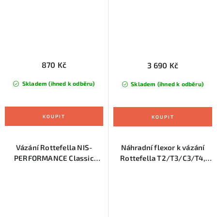
870 Kč
3 690 Kč
Skladem (ihned k odběru)
Skladem (ihned k odběru)
Vázání Rottefella NIS-
Náhradní flexor k vázání
PERFORMANCE Classic
Rottefella T2/T3/C3/T4,
black
černá barva