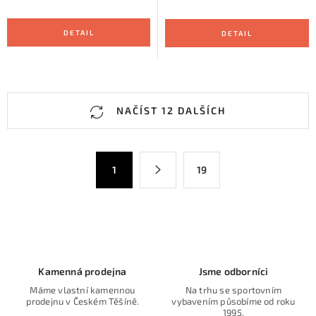
O
NAČÍST 12 DALŠÍCH
v
l
á
S
1
19
d
t
a
r
c
á
n
í
k
p
o
r
Kamenná prodejna
Jsme odborníci
v
v
Máme vlastní kamennou
Na trhu se sportovním
á
k
prodejnu v Českém Těšíně.
vybavením působíme od roku
n
1995.