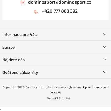
dominosport
@
dominosport.cz
+420 777 863 392
Z
á
Informace pro Vás
p
a
Kontakty
Služby
t
O nás
í
SKI servis
Najdete nás
Obchodní podmínky
Půjčovna lyží a SNB
Podmínky GDPR
Ověřeno zákazníky
Naše prodejna
Jak nakoupit na čtvrtiny bez navýšení?
CYKLO Servis
Copyright 2026
Dominosport
. Všechna práva vyhrazena.
Upravit nastavení
Podmínky nákupu na splátky ESSOX
cookies
Vytvořil Shoptet
×