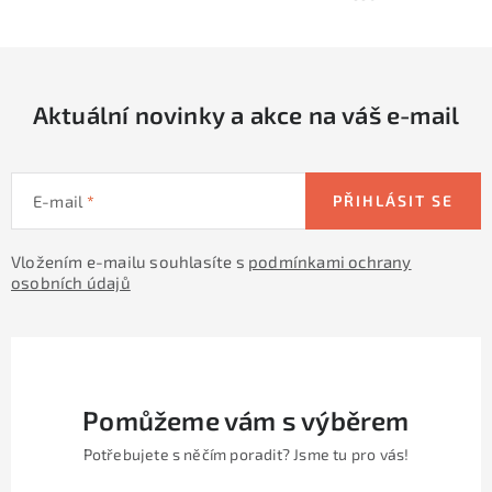
y
í
v
ý
p
Aktuální novinky a akce na váš e-mail
i
s
u
E-mail
PŘIHLÁSIT SE
Vložením e-mailu souhlasíte s
podmínkami ochrany
osobních údajů
Pomůžeme vám s výběrem
Potřebujete s něčím poradit? Jsme tu pro vás!