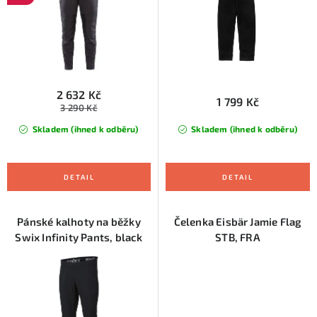
u
d
k
u
t
k
ů
t
ů
2 632 Kč
1 799 Kč
3 290 Kč
Skladem (ihned k odběru)
Skladem (ihned k odběru)
Pánské kalhoty na běžky
Čelenka Eisbär Jamie Flag
Swix Infinity Pants, black
STB, FRA