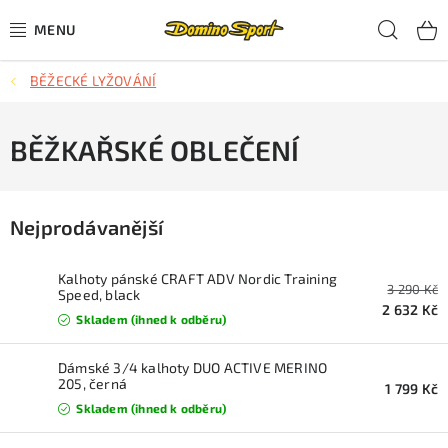
Přejít
Hled
na
obsah
BĚŽECKÉ LYŽOVÁNÍ
CYKLISTIKA
SJEZDOVÉ LYŽOVÁNÍ
BĚŽKAŘSKÉ OBLEČENÍ
SKIALPOVÉ LYŽOVÁNÍ
Nejprodávanější
BĚŽECKÉ LYŽOVÁNÍ
Kalhoty pánské CRAFT ADV Nordic Training
3 290 Kč
OBLEČENÍ A OBUV
Speed, black
2 632 Kč
Skladem (ihned k odběru)
BĚHÁNÍ
Dámské 3/4 kalhoty DUO ACTIVE MERINO
205, černá
1 799 Kč
TIPY NA DÁRKY
Skladem (ihned k odběru)