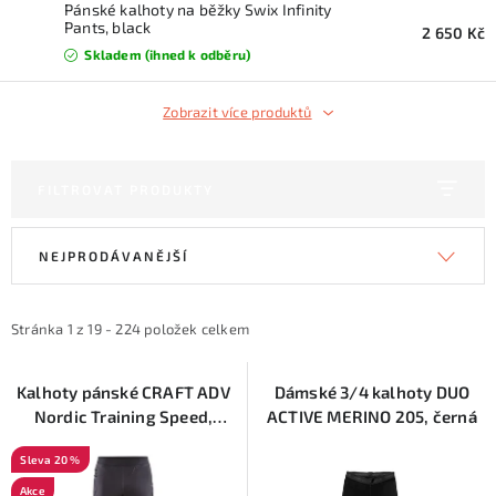
KONTAKTY
Pánské kalhoty na běžky Swix Infinity
Pants, black
2 650 Kč
Skladem (ihned k odběru)
ZNAČKY
Zobrazit více produktů
SKI servis
Půjčovna lyží a SNB
Naše prodejna
CYKLO Servis
FILTROVAT PRODUKTY
V
Ř
NEJPRODÁVANĚJŠÍ
ý
a
p
z
i
e
Stránka
1
z
19
-
224
položek celkem
s
n
p
í
Kalhoty pánské CRAFT ADV
Dámské 3/4 kalhoty DUO
Nordic Training Speed,
ACTIVE MERINO 205, černá
r
p
black
o
r
20 %
d
o
Akce