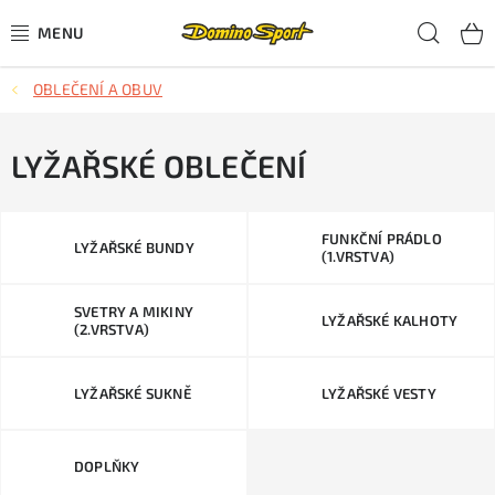
Přejít
Hled
na
obsah
OBLEČENÍ A OBUV
CYKLISTIKA
SJEZDOVÉ LYŽOVÁNÍ
LYŽAŘSKÉ OBLEČENÍ
SKIALPOVÉ LYŽOVÁNÍ
FUNKČNÍ PRÁDLO
LYŽAŘSKÉ BUNDY
(1.VRSTVA)
BĚŽECKÉ LYŽOVÁNÍ
SVETRY A MIKINY
LYŽAŘSKÉ KALHOTY
OBLEČENÍ A OBUV
(2.VRSTVA)
BĚHÁNÍ
LYŽAŘSKÉ SUKNĚ
LYŽAŘSKÉ VESTY
TIPY NA DÁRKY
DOPLŇKY