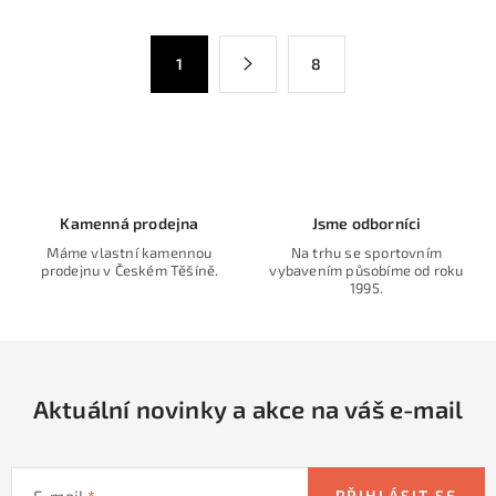
l
á
S
1
8
d
t
a
r
c
á
n
í
k
p
o
r
Kamenná prodejna
Jsme odborníci
v
v
Máme vlastní kamennou
Na trhu se sportovním
á
k
prodejnu v Českém Těšíně.
vybavením působíme od roku
n
1995.
y
í
v
ý
p
Aktuální novinky a akce na váš e-mail
i
s
u
E-mail
PŘIHLÁSIT SE