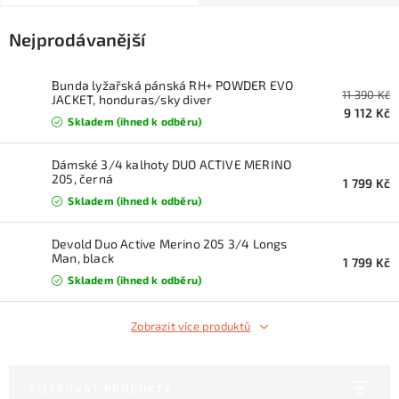
KONTAKTY
Nejprodávanější
ZNAČKY
Bunda lyžařská pánská RH+ POWDER EVO
11 390 Kč
SKI servis
Půjčovna lyží a SNB
Naše prodejna
JACKET, honduras/sky diver
9 112 Kč
Skladem (ihned k odběru)
CYKLO Servis
Dámské 3/4 kalhoty DUO ACTIVE MERINO
205, černá
1 799 Kč
Skladem (ihned k odběru)
Devold Duo Active Merino 205 3/4 Longs
Man, black
1 799 Kč
Skladem (ihned k odběru)
Zobrazit více produktů
FILTROVAT PRODUKTY