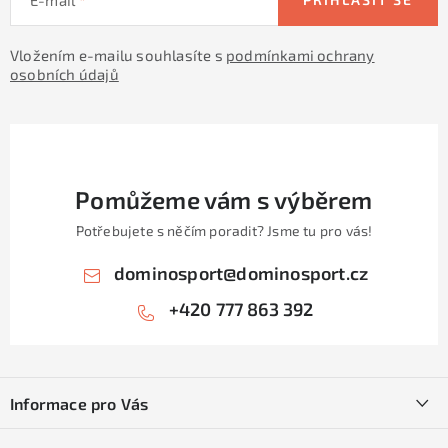
Vložením e-mailu souhlasíte s
podmínkami ochrany
osobních údajů
Pomůžeme vám s výběrem
Potřebujete s něčím poradit? Jsme tu pro vás!
dominosport
@
dominosport.cz
+420 777 863 392
Z
á
Informace pro Vás
p
a
Kontakty