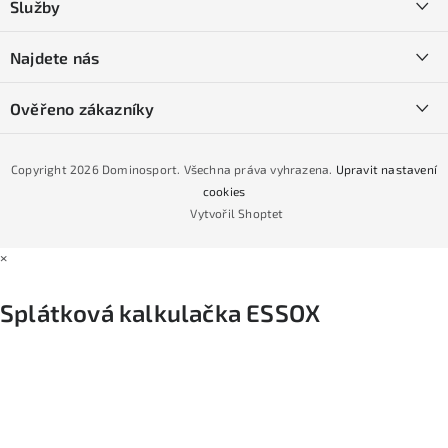
Služby
t
O nás
í
SKI servis
Najdete nás
Obchodní podmínky
Půjčovna lyží a SNB
Podmínky GDPR
Ověřeno zákazníky
Naše prodejna
Jak nakoupit na čtvrtiny bez navýšení?
CYKLO Servis
Copyright 2026
Dominosport
. Všechna práva vyhrazena.
Upravit nastavení
Podmínky nákupu na splátky ESSOX
cookies
Vytvořil Shoptet
×
Splátková kalkulačka ESSOX