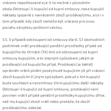
vráceno nepoškozené a je-li to možné v původním
obalu.Odstoupí-li kupující od kupní smlouvy, nese kupující
náklady spojené s navrácením zboží prodávajícímu, a to i v
tom případě, kdy zboží nemůže být vráceno pro svou
povahu obvyklou poštovní cestou.
5.5. V případě odstoupení od smlouvy dle čl. 5.1 obchodních
podmínek vrátí prodávající peněžní prostředky přijaté od
kupujícího do čtrnácti (14) dnů od odstoupení od kupní
smlouvy kupujícím, a to stejným způsobem, jakým je
prodávající od kupujícího přijal. Prodávající je taktéž
oprávněn vrátit plnění poskytnuté kupujícím již při vrácení
zboží kupujícím či jiným způsobem, pokud s tím kupující
bude souhlasit a nevzniknou tím kupujícímu další náklady.
Odstoupí-li kupující od kupní smlouvy, prodávající není
povinen vrátit přijaté peněžní prostředky kupujícímu dříve,
než mu kupující zboží vrátí nebo prokáže, že zboží
prodávajícímu odeslal.