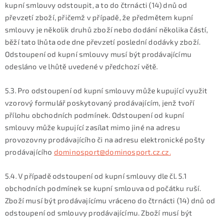
kupní smlouvy odstoupit, a to do čtrnácti (14) dnů od
převzetí zboží, přičemž v případě, že předmětem kupní
smlouvy je několik druhů zboží nebo dodání několika částí,
běží tato lhůta ode dne převzetí poslední dodávky zboží.
Odstoupení od kupní smlouvy musí být prodávajícímu
odesláno ve lhůtě uvedené v předchozí větě.
5.3. Pro odstoupení od kupní smlouvy může kupující využit
vzorový formulář poskytovaný prodávajícím, jenž tvoří
přílohu obchodních podmínek. Odstoupení od kupní
smlouvy může kupující zasílat mimo jiné na adresu
provozovny prodávajícího či na adresu elektronické pošty
prodávajícího
dominosport@dominosport.cz.cz.
5.4. V případě odstoupení od kupní smlouvy dle čl. 5.1
obchodních podmínek se kupní smlouva od počátku ruší.
Zboží musí být prodávajícímu vráceno do čtrnácti (14) dnů od
odstoupení od smlouvy prodávajícímu. Zboží musí být