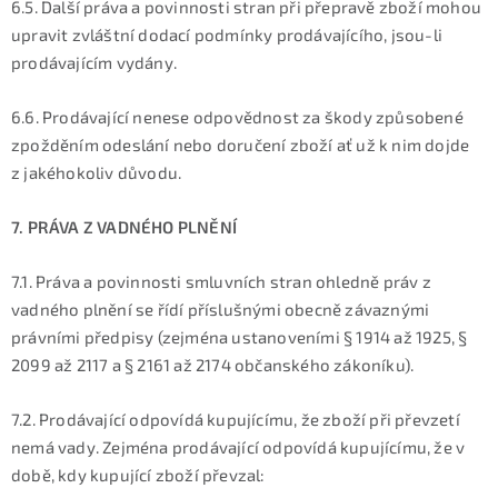
6.5. Další práva a povinnosti stran při přepravě zboží mohou
upravit zvláštní dodací podmínky prodávajícího, jsou-li
prodávajícím vydány.
6.6. Prodávající nenese odpovědnost za škody způsobené
zpožděním odeslání nebo doručení zboží ať už k nim dojde
z jakéhokoliv důvodu.
7. PRÁVA Z VADNÉHO PLNĚNÍ
7.1. Práva a povinnosti smluvních stran ohledně práv z
vadného plnění se řídí příslušnými obecně závaznými
právními předpisy (zejména ustanoveními § 1914 až 1925, §
2099 až 2117 a § 2161 až 2174 občanského zákoníku).
7.2. Prodávající odpovídá kupujícímu, že zboží při převzetí
nemá vady. Zejména prodávající odpovídá kupujícímu, že v
době, kdy kupující zboží převzal: