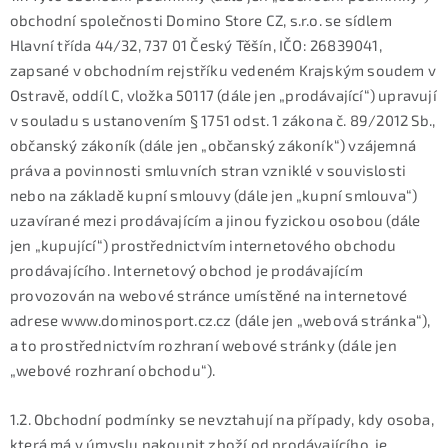
KONTAKTY
obchodní společnosti Domino Store CZ, s.r.o. se sídlem
Hlavní třída 44/32, 737 01 Český Těšín, IČO: 26839041,
ZNAČKY
zapsané v obchodním rejstříku vedeném Krajským soudem v
Ostravě, oddíl C, vložka 50117 (dále jen „prodávající“) upravují
SKI servis
Půjčovna lyží a SNB
Naše prodejna
v souladu s ustanovením § 1751 odst. 1 zákona č. 89/2012 Sb.,
CYKLO Servis
občanský zákoník (dále jen „občanský zákoník“) vzájemná
práva a povinnosti smluvních stran vzniklé v souvislosti
nebo na základě kupní smlouvy (dále jen „kupní smlouva“)
uzavírané mezi prodávajícím a jinou fyzickou osobou (dále
jen „kupující“) prostřednictvím internetového obchodu
prodávajícího. Internetový obchod je prodávajícím
provozován na webové stránce umístěné na internetové
adrese www.dominosport.cz.cz (dále jen „webová stránka“),
a to prostřednictvím rozhraní webové stránky (dále jen
„webové rozhraní obchodu“).
1.2. Obchodní podmínky se nevztahují na případy, kdy osoba,
která má v úmyslu nakoupit zboží od prodávajícího, je