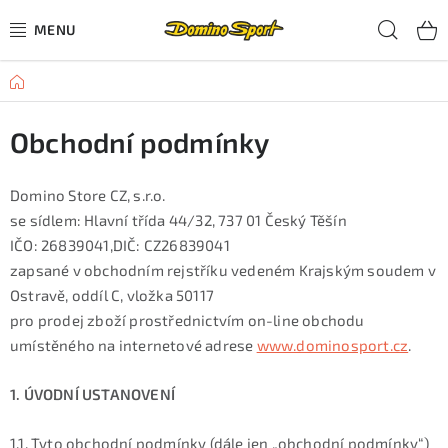
Přejít
Hled
na
obsah
Domů
CYKLISTIKA
Obchodní podmínky
SJEZDOVÉ LYŽOVÁNÍ
SKIALPOVÉ LYŽOVÁNÍ
Domino Store CZ, s.r.o.
se sídlem: Hlavní třída 44/32, 737 01 Český Těšín
BĚŽECKÉ LYŽOVÁNÍ
IČO: 26839041,DIČ: CZ26839041
zapsané v obchodním rejstříku vedeném Krajským soudem v
OBLEČENÍ A OBUV
Ostravě, oddíl C, vložka 50117
pro prodej zboží prostřednictvím on-line obchodu
umístěného na internetové adrese
www.dominosport.cz
.
BĚHÁNÍ
1. ÚVODNÍ USTANOVENÍ
TIPY NA DÁRKY
1.1. Tyto obchodní podmínky (dále jen „obchodní podmínky“)