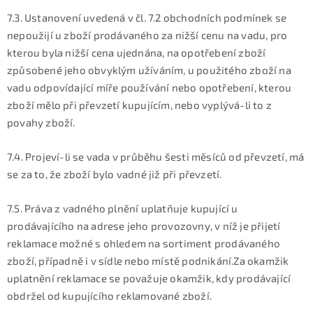
7.3. Ustanovení uvedená v čl. 7.2 obchodních podmínek se
nepoužijí u zboží prodávaného za nižší cenu na vadu, pro
kterou byla nižší cena ujednána, na opotřebení zboží
způsobené jeho obvyklým užíváním, u použitého zboží na
vadu odpovídající míře používání nebo opotřebení, kterou
zboží mělo při převzetí kupujícím, nebo vyplývá-li to z
povahy zboží.
7.4. Projeví-li se vada v průběhu šesti měsíců od převzetí, má
se za to, že zboží bylo vadné již při převzetí.
7.5. Práva z vadného plnění uplatňuje kupující u
prodávajícího na adrese jeho provozovny, v níž je přijetí
reklamace možné s ohledem na sortiment prodávaného
zboží, případně i v sídle nebo místě podnikání.Za okamžik
uplatnění reklamace se považuje okamžik, kdy prodávající
obdržel od kupujícího reklamované zboží.