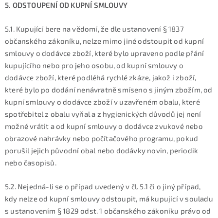
5. ODSTOUPENÍ OD KUPNÍ SMLOUVY
5.1. Kupující bere na vědomí, že dle ustanovení § 1837
občanského zákoníku, nelze mimo jiné odstoupit od kupní
smlouvy o dodávce zboží, které bylo upraveno podle přání
kupujícího nebo pro jeho osobu, od kupní smlouvy o
dodávce zboží, které podléhá rychlé zkáze, jakož i zboží,
které bylo po dodání nenávratně smíseno s jiným zbožím, od
kupní smlouvy o dodávce zboží v uzavřeném obalu, které
spotřebitel z obalu vyňal a z hygienických důvodů jej není
možné vrátit a od kupní smlouvy o dodávce zvukové nebo
obrazové nahrávky nebo počítačového programu, pokud
porušil jejich původní obal nebo dodávky novin, periodik
nebo časopisů.
5.2. Nejedná-li se o případ uvedený v čl. 5.1 či o jiný případ,
kdy nelze od kupní smlouvy odstoupit, má kupující v souladu
s ustanovením § 1829 odst. 1 občanského zákoníku právo od