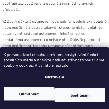
spotřebitele vyplývající z obecně závazných právních
předpisů.
12.2. Je-li některé ustanovení obchodních podmínek neplatné
nebo neúčinné, nebo se takovým stane, namísto neplatných
ustanovení nastoupí ustanovení, jehož smysl se
neplatnému ustanovení co nejvíce přibližuje. Neplatností
nebo neúčinností jednoho ustanovení není dotknutá
platnost ostatních ustanovení, Změn y a doplňky kupní
K personalizaci obsahu a reklam, poskytování funkcí
smlouvy či obchodních podmínek vyžadují písemnou formu.
sociálních médií a analýze naší návštěvnosti využíváme
soubory cookies. Více informací
zde
.
12.3. Kupní smlouva včetně obchodních podmínek je
archivována v elektronické podobě a není přístupná.
Nastavení
12.4. Přílohu obchodních podmínek tvoří vzorový formulář
pro odstoupení od kupní smlouvy.
Odmítnout
Souhlasím
12.5. Kontaktní údaje prodávajícího: adresa pro doručování