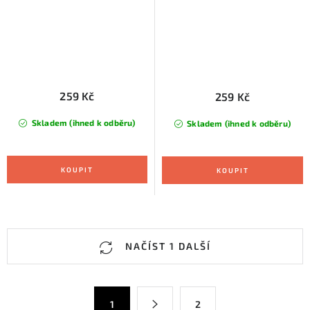
259 Kč
259 Kč
Skladem (ihned k odběru)
Skladem (ihned k odběru)
O
NAČÍST 1 DALŠÍ
v
l
á
S
1
2
d