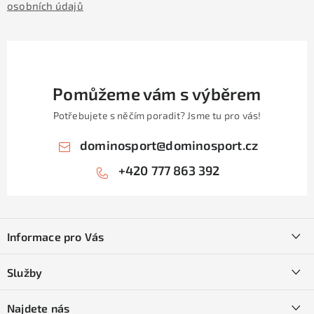
osobních údajů
Pomůžeme vám s výběrem
Potřebujete s něčím poradit? Jsme tu pro vás!
dominosport
@
dominosport.cz
+420 777 863 392
Z
á
Informace pro Vás
p
a
Kontakty
Služby
t
O nás
í
SKI servis
Najdete nás