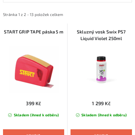
p
z
i
e
Stránka
1
z
2
-
13
položek celkem
s
n
p
í
START GRIP TAPE páska 5 m
Skluzný vosk Swix PS7
Liquid Violet 250ml
r
p
o
r
d
o
u
d
k
u
t
k
ů
t
ů
399 Kč
1 299 Kč
Skladem (ihned k odběru)
Skladem (ihned k odběru)