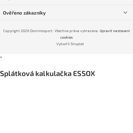
Obchodní podmínky
Půjčovna lyží a SNB
Podmínky GDPR
Ověřeno zákazníky
Naše prodejna
Jak nakoupit na čtvrtiny bez navýšení?
CYKLO Servis
Copyright 2026
Dominosport
. Všechna práva vyhrazena.
Upravit nastavení
Podmínky nákupu na splátky ESSOX
cookies
Vytvořil Shoptet
×
Splátková kalkulačka ESSOX