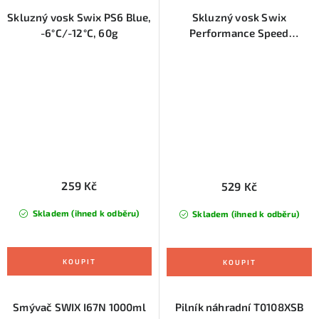
Skluzný vosk Swix PS6 Blue,
Skluzný vosk Swix
-6°C/-12°C, 60g
Performance Speed
8,-4°C/+4°C, 180 g, červený
259 Kč
529 Kč
Skladem (ihned k odběru)
Skladem (ihned k odběru)
Smývač SWIX I67N 1000ml
Pilník náhradní T0108XSB