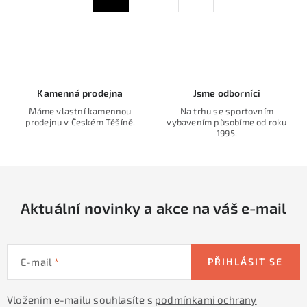
t
a
r
c
á
n
í
k
p
o
r
Kamenná prodejna
Jsme odborníci
v
v
Máme vlastní kamennou
Na trhu se sportovním
á
k
prodejnu v Českém Těšíně.
vybavením působíme od roku
n
1995.
y
í
v
ý
p
Aktuální novinky a akce na váš e-mail
i
s
u
E-mail
PŘIHLÁSIT SE
Vložením e-mailu souhlasíte s
podmínkami ochrany