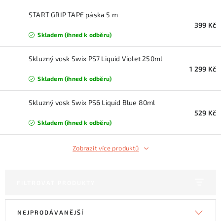
KONTAKTY
START GRIP TAPE páska 5 m
399 Kč
ZNAČKY
Skladem (ihned k odběru)
SKI servis
Půjčovna lyží a SNB
Naše prodejna
Skluzný vosk Swix PS7 Liquid Violet 250ml
1 299 Kč
CYKLO Servis
Skladem (ihned k odběru)
Skluzný vosk Swix PS6 Liquid Blue 80ml
529 Kč
Skladem (ihned k odběru)
Zobrazit více produktů
FILTROVAT PRODUKTY
V
Ř
NEJPRODÁVANĚJŠÍ
ý
a