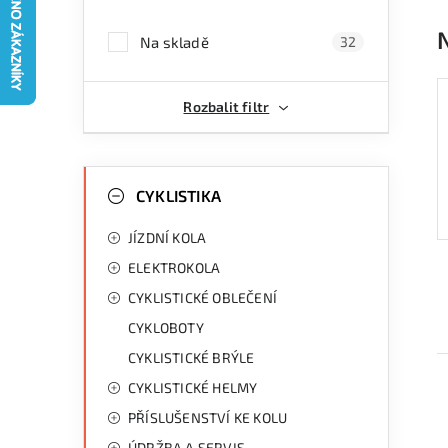
a
Na skladě
32
n
n
Rozbalit filtr
í
p
K
Přeskočit
kategorie
CYKLISTIKA
a
a
JÍZDNÍ KOLA
n
t
ELEKTROKOLA
e
e
CYKLISTICKÉ OBLEČENÍ
g
l
CYKLOBOTY
o
CYKLISTICKÉ BRÝLE
r
CYKLISTICKÉ HELMY
i
PŘÍSLUŠENSTVÍ KE KOLU
e
ÚDRŽBA A SERVIS