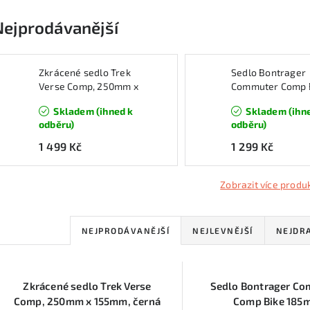
Nejprodávanější
Zkrácené sedlo Trek
Sedlo Bontrager
Verse Comp, 250mm x
Commuter Comp 
155mm, černá
185mm
Skladem (ihned k
Skladem (ihn
odběru)
odběru)
1 499 Kč
1 299 Kč
Zobrazit více produ
Ř
NEJPRODÁVANĚJŠÍ
NEJLEVNĚJŠÍ
NEJDR
a
V
z
Zkrácené sedlo Trek Verse
Sedlo Bontrager C
ý
e
Comp, 250mm x 155mm, černá
Comp Bike 185