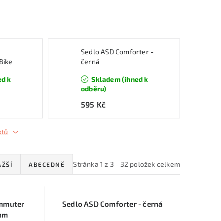
Sedlo ASD Comforter -
Bike
černá
ed k
Skladem (ihned k
odběru)
595 Kč
ktů
Stránka
1
z
3
-
32
položek celkem
AŽŠÍ
ABECEDNĚ
ommuter
Sedlo ASD Comforter - černá
mm