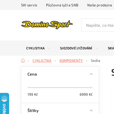
Přejít
SKI servis
Půjčovna lyží a SNB
Naše prodejna
na
obsah
CYKLISTIKA
SJEZDOVÉ LYŽOVÁNÍ
SKI
Domů
CYKLISTIKA
KOMPONENTY
Sedla
P
Cena
o
s
199
Kč
6999
Kč
t
r
Štítky