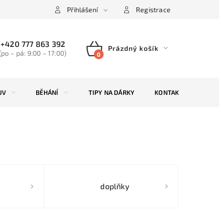
Přihlášení
Registrace
+420 777 863 392
Prázdný košík
(po – pá: 9:00 – 17:00)
NÁKUPNÍ
KOŠÍK
UV
BĚHÁNÍ
TIPY NA DÁRKY
KONTAKTY
ZN
doplňky