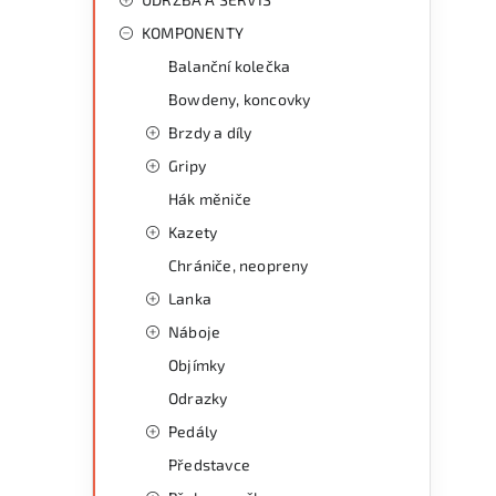
KOMPONENTY
i
Balanční kolečka
Bowdeny, koncovky
Brzdy a díly
Gripy
Hák měniče
Kazety
Chrániče, neopreny
Lanka
Náboje
Objímky
Odrazky
Pedály
Představce