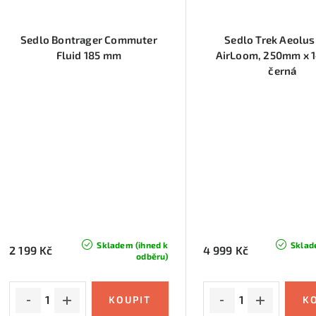
Sedlo Bontrager Commuter
Sedlo Trek Aeolus 
Fluid 185 mm
AirLoom, 250mm x 
černá
Skladem (ihned k
Sklad
2 199 Kč
4 999 Kč
odběru)