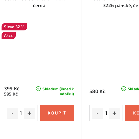
černá
3226 pánské, če
32 %
Akce
399 Kč
Skladem (ihned k
Sklad
580 Kč
595 Kč
odběru)