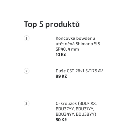
Top 5 produktů
Koncovka bowdenu
utěsněná Shimano SIS-
SP40, 4 mm
10 Kč
i
Duše CST 26x1.5/1.75 AV
99 Kč
O-kroužek (BDU4XX,
BDU37YY, BDU31YY,
BDU34YY, BDU38YY)
50 Kč