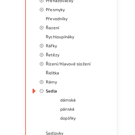
Přehazovačky
Přesmyky
Převodníky
Řazení
Rychloupínáky
Ráfky
Řetězy
Řízení/Hlavové složení
Řidítka
Rámy
Sedla
dámská
pánská
doplňky
Sedlovky