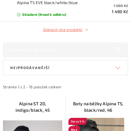
KONTAKTY
Alpina T5 EVE black/white/blue
1 580 Kč
1 490 Kč
Skladem (ihned k odběru)
ZNAČKY
Zobrazit více produktů
SKI servis
Půjčovna lyží a SNB
Naše prodejna
CYKLO Servis
FILTROVAT PRODUKTY
V
Ř
NEJPRODÁVANĚJŠÍ
ý
a
p
z
i
e
Stránka
1
z
2
-
16
položek celkem
s
n
p
í
Alpina ST 20,
Boty na běžky Alpina T5,
indigo/black_45
black/red, 46
r
p
o
r
5 %
d
o
Akce