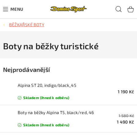
Přejít
Hled
na
obsah
BĚŽKAŘSKÉ BOTY
CYKLISTIKA
SJEZDOVÉ LYŽOVÁNÍ
Boty na běžky turistické
SKIALPOVÉ LYŽOVÁNÍ
Nejprodávanější
BĚŽECKÉ LYŽOVÁNÍ
Alpina ST 20, indigo/black_45
OBLEČENÍ A OBUV
1 190 Kč
Skladem (ihned k odběru)
BĚHÁNÍ
Boty na běžky Alpina T5, black/red, 46
1 580 Kč
TIPY NA DÁRKY
1 490 Kč
Skladem (ihned k odběru)