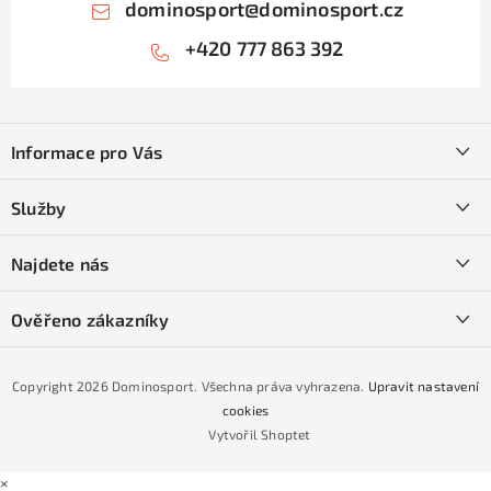
dominosport
@
dominosport.cz
+420 777 863 392
Z
á
Informace pro Vás
p
a
Kontakty
Služby
t
O nás
í
SKI servis
Najdete nás
Obchodní podmínky
Půjčovna lyží a SNB
Podmínky GDPR
Ověřeno zákazníky
Naše prodejna
Jak nakoupit na čtvrtiny bez navýšení?
CYKLO Servis
Copyright 2026
Dominosport
. Všechna práva vyhrazena.
Upravit nastavení
Podmínky nákupu na splátky ESSOX
cookies
Vytvořil Shoptet
×