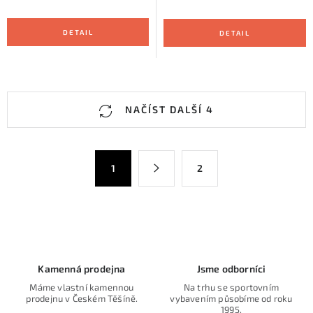
O
NAČÍST DALŠÍ 4
v
l
á
S
1
2
d
t
a
r
c
á
n
í
k
p
o
r
Kamenná prodejna
Jsme odborníci
v
v
Máme vlastní kamennou
Na trhu se sportovním
á
k
prodejnu v Českém Těšíně.
vybavením působíme od roku
n
1995.