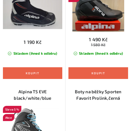
u
d
k
u
t
k
ů
t
ů
1 490 Kč
1 190 Kč
1 580 Kč
Skladem (ihned k odběru)
Skladem (ihned k odběru)
Alpina T5 EVE
Boty na běžky Sporten
black/white/blue
Favorit Prolink,černá
5 %
Akce