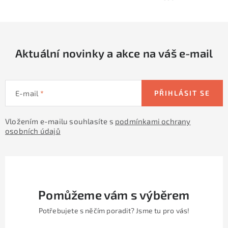
y
í
v
ý
p
Aktuální novinky a akce na váš e-mail
i
s
u
E-mail
PŘIHLÁSIT SE
Vložením e-mailu souhlasíte s
podmínkami ochrany
osobních údajů
Pomůžeme vám s výběrem
Potřebujete s něčím poradit? Jsme tu pro vás!