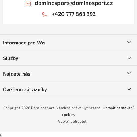
dominosport
@
dominosport.cz
+420 777 863 392
Z
á
Informace pro Vás
p
a
Kontakty
Služby
t
O nás
í
SKI servis
Najdete nás
Obchodní podmínky
Půjčovna lyží a SNB
Podmínky GDPR
Ověřeno zákazníky
Naše prodejna
Jak nakoupit na čtvrtiny bez navýšení?
CYKLO Servis
Copyright 2026
Dominosport
. Všechna práva vyhrazena.
Upravit nastavení
Podmínky nákupu na splátky ESSOX
cookies
Vytvořil Shoptet
×