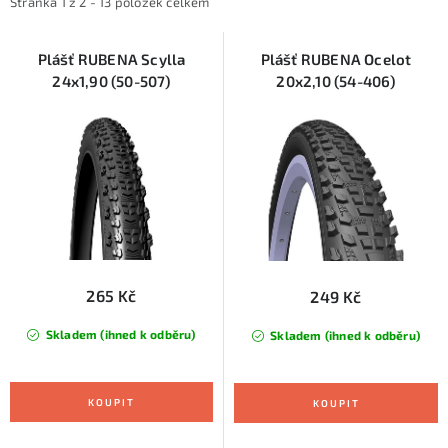
i
e
KONTAKTY
Stránka
1
z
2
-
13
položek celkem
s
n
ZNAČKY
p
í
Plášť RUBENA Scylla
Plášť RUBENA Ocelot
24x1,90 (50-507)
20x2,10 (54-406)
r
p
SKI servis
Půjčovna lyží a SNB
Naše prodejna
o
r
d
o
CYKLO Servis
u
d
k
u
t
k
ů
t
ů
265 Kč
249 Kč
Skladem (ihned k odběru)
Skladem (ihned k odběru)