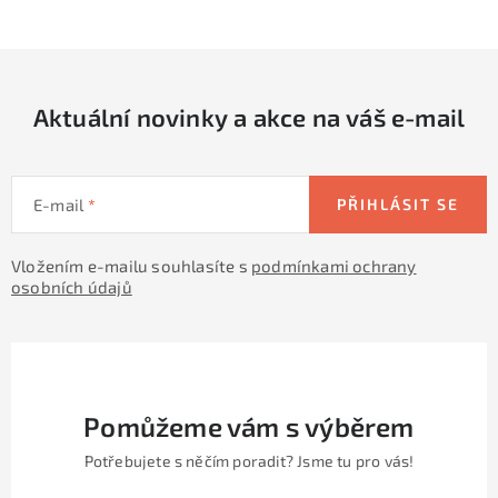
c
á
n
í
k
p
o
r
v
Aktuální novinky a akce na váš e-mail
v
á
k
n
y
í
v
E-mail
PŘIHLÁSIT SE
ý
p
Vložením e-mailu souhlasíte s
podmínkami ochrany
osobních údajů
i
s
u
Pomůžeme vám s výběrem
Potřebujete s něčím poradit? Jsme tu pro vás!