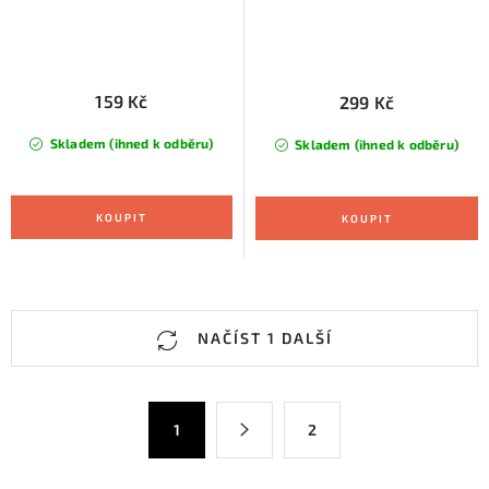
159 Kč
299 Kč
Skladem (ihned k odběru)
Skladem (ihned k odběru)
O
NAČÍST 1 DALŠÍ
v
l
á
S
1
2
d
t
a
r