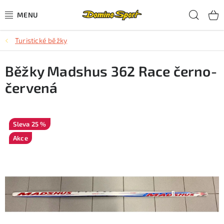
Přejít
Hled
na
obsah
Turistické běžky
CYKLISTIKA
Běžky Madshus 362 Race černo-
SJEZDOVÉ LYŽOVÁNÍ
červená
SKIALPOVÉ LYŽOVÁNÍ
BĚŽECKÉ LYŽOVÁNÍ
25 %
Akce
OBLEČENÍ A OBUV
BĚHÁNÍ
TIPY NA DÁRKY