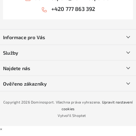
+420 777 863 392
Z
á
Informace pro Vás
p
a
Kontakty
Služby
t
O nás
í
SKI servis
Najdete nás
Obchodní podmínky
Půjčovna lyží a SNB
Podmínky GDPR
Ověřeno zákazníky
Naše prodejna
Jak nakoupit na čtvrtiny bez navýšení?
CYKLO Servis
Copyright 2026
Dominosport
. Všechna práva vyhrazena.
Upravit nastavení
Podmínky nákupu na splátky ESSOX
cookies
Vytvořil Shoptet
×