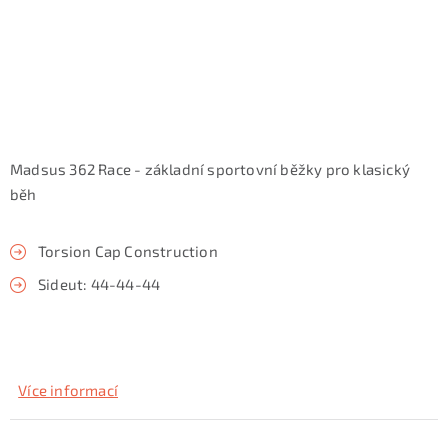
KONTAKTY
ZNAČKY
SKI servis
Půjčovna lyží a SNB
Naše prodejna
CYKLO Servis
Madsus 362 Race - základní sportovní běžky pro klasický
běh
Torsion Cap Construction
Sideut: 44-44-44
Více informací