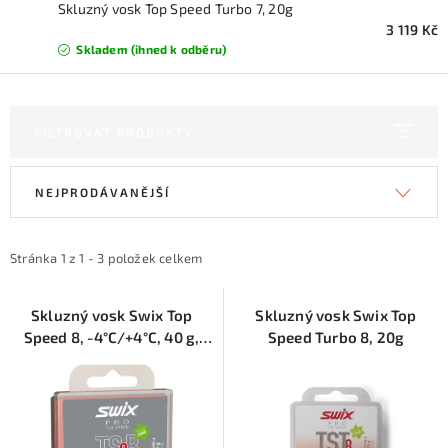
KONTAKTY
Skluzný vosk Top Speed Turbo 7, 20g
3 119 Kč
Skladem (ihned k odběru)
ZNAČKY
SKI servis
Půjčovna lyží a SNB
Naše prodejna
FILTROVAT PRODUKTY
CYKLO Servis
V
Ř
NEJPRODÁVANĚJŠÍ
ý
a
p
z
i
e
Stránka
1
z
1
-
3
položek celkem
s
n
p
í
Skluzný vosk Swix Top
Skluzný vosk Swix Top
Speed 8, -4°C/+4°C, 40 g,
Speed Turbo 8, 20g
r
p
červený
o
r
d
o
u
d