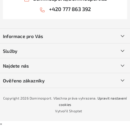
+420 777 863 392
Z
á
Informace pro Vás
p
a
Kontakty
Služby
t
O nás
í
SKI servis
Najdete nás
Obchodní podmínky
Půjčovna lyží a SNB
Podmínky GDPR
Ověřeno zákazníky
Naše prodejna
Jak nakoupit na čtvrtiny bez navýšení?
CYKLO Servis
Copyright 2026
Dominosport
. Všechna práva vyhrazena.
Upravit nastavení
Podmínky nákupu na splátky ESSOX
cookies
Vytvořil Shoptet
×