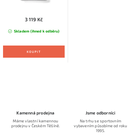
3 119 Kč
Skladem (ihned k odběru)
O
v
l
á
d
Kamenná prodejna
Jsme odborníci
a
Máme vlastní kamennou
Na trhu se sportovním
prodejnu v Českém Těšíně.
vybavením působíme od roku
c
1995.
í