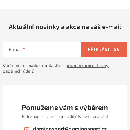
p
r
v
Aktuální novinky a akce na váš e-mail
k
y
v
E-mail
PŘIHLÁSIT SE
ý
p
Vložením e-mailu souhlasíte s
podmínkami ochrany
i
osobních údajů
s
u
Pomůžeme vám s výběrem
Potřebujete s něčím poradit? Jsme tu pro vás!
dominosport
@
dominosport.cz