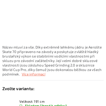
KONTAKTY
ZNAČKY
SKI servis
Půjčovna lyží a SNB
Naše prodejna
CYKLO Servis
Název mluví za vše. Díky extrémně lehkému jádru je Aerolite
Skate 70 připraveno na závody a poskytuje zvláště hladký
bruslařský výkon se stabilními vodícími vlastnostmi při
skluzu pro závodní začátečníky. Její velmi dobré skluzové
vlastnosti jsou zásluhou Speed Grinding 2.0 a skluznice
World Cup Pro, díky čemuž jsou dokonalou běžkou za všech
podmínek.
Více informací
Velikost: 191 cm
Skladem (ihned k odběru)