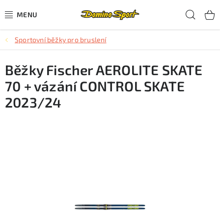
Přejít
Hled
na
obsah
Sportovní běžky pro bruslení
CYKLISTIKA
Běžky Fischer AEROLITE SKATE
SJEZDOVÉ LYŽOVÁNÍ
70 + vázání CONTROL SKATE
SKIALPOVÉ LYŽOVÁNÍ
2023/24
BĚŽECKÉ LYŽOVÁNÍ
OBLEČENÍ A OBUV
BĚHÁNÍ
TIPY NA DÁRKY