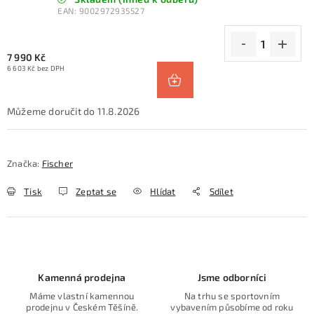
EAN:
9002972935527
7 990 Kč
6 603 Kč bez DPH
11.8.2026
Značka:
Fischer
Tisk
Zeptat se
Hlídat
Sdílet
Kamenná prodejna
Jsme odborníci
Máme vlastní kamennou
Na trhu se sportovním
prodejnu v Českém Těšíně.
vybavením působíme od roku