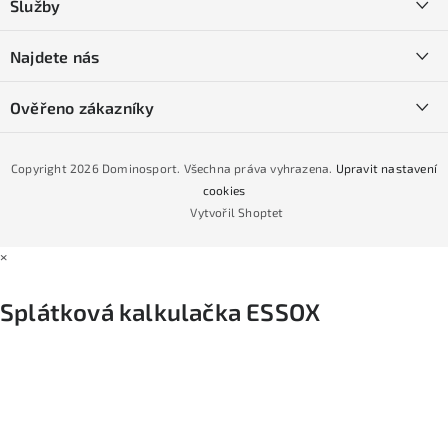
Služby
t
O nás
í
SKI servis
Najdete nás
Obchodní podmínky
Půjčovna lyží a SNB
Podmínky GDPR
Ověřeno zákazníky
Naše prodejna
Jak nakoupit na čtvrtiny bez navýšení?
CYKLO Servis
Copyright 2026
Dominosport
. Všechna práva vyhrazena.
Upravit nastavení
Podmínky nákupu na splátky ESSOX
cookies
Vytvořil Shoptet
×
Splátková kalkulačka ESSOX