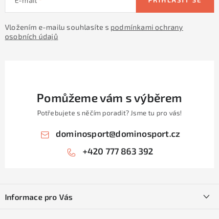
Vložením e-mailu souhlasíte s
podmínkami ochrany
osobních údajů
Pomůžeme vám s výběrem
Potřebujete s něčím poradit? Jsme tu pro vás!
dominosport
@
dominosport.cz
+420 777 863 392
Z
á
Informace pro Vás
p
a
Kontakty