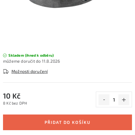
KONTAKTY
ZNAČKY
SKI servis
Půjčovna lyží a SNB
Naše prodejna
CYKLO Servis
Skladem (ihned k odběru)
11.8.2026
Možnosti doručení
10 Kč
8 Kč bez DPH
Měrná cena:
PŘIDAT DO KOŠÍKU