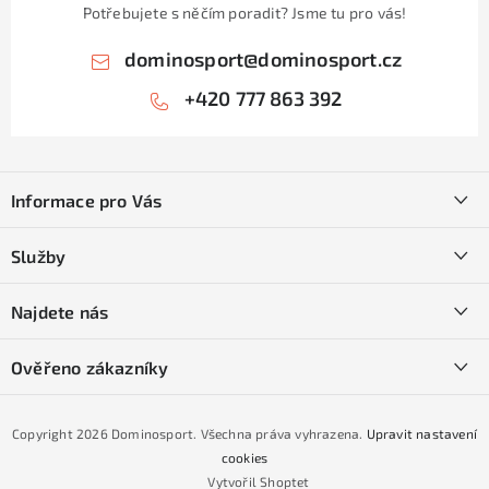
Potřebujete s něčím poradit? Jsme tu pro vás!
dominosport
@
dominosport.cz
+420 777 863 392
Z
á
Informace pro Vás
p
a
Kontakty
Služby
t
O nás
í
SKI servis
Najdete nás
Obchodní podmínky
Půjčovna lyží a SNB
Podmínky GDPR
Ověřeno zákazníky
Naše prodejna
Jak nakoupit na čtvrtiny bez navýšení?
CYKLO Servis
Copyright 2026
Dominosport
. Všechna práva vyhrazena.
Upravit nastavení
Podmínky nákupu na splátky ESSOX
cookies
Vytvořil Shoptet