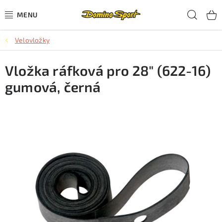
Přejít
Hled
na
obsah
Velovložky
CYKLISTIKA
Vložka ráfková pro 28" (622-16)
SJEZDOVÉ LYŽOVÁNÍ
gumová, černá
SKIALPOVÉ LYŽOVÁNÍ
BĚŽECKÉ LYŽOVÁNÍ
OBLEČENÍ A OBUV
BĚHÁNÍ
TIPY NA DÁRKY