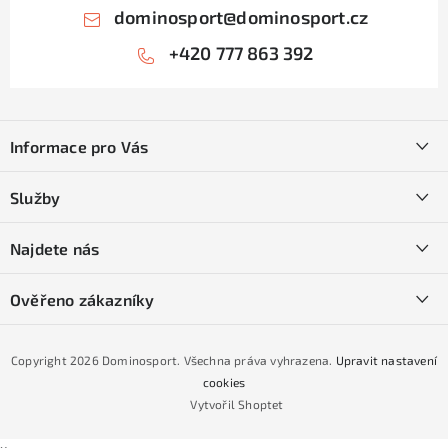
dominosport
@
dominosport.cz
+420 777 863 392
Z
á
Informace pro Vás
p
a
Kontakty
Služby
t
O nás
í
SKI servis
Najdete nás
Obchodní podmínky
Půjčovna lyží a SNB
Podmínky GDPR
Ověřeno zákazníky
Naše prodejna
Jak nakoupit na čtvrtiny bez navýšení?
CYKLO Servis
Copyright 2026
Dominosport
. Všechna práva vyhrazena.
Upravit nastavení
Podmínky nákupu na splátky ESSOX
cookies
Vytvořil Shoptet