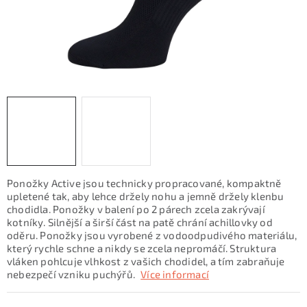
KONTAKTY
ZNAČKY
SKI servis
Půjčovna lyží a SNB
Naše prodejna
CYKLO Servis
Ponožky Active jsou technicky propracované, kompaktně
upletené tak, aby lehce držely nohu a jemně držely klenbu
chodidla. Ponožky v balení po 2 párech zcela zakrývají
kotníky. Silnější a širší část na patě chrání achillovky od
oděru. Ponožky jsou vyrobené z vodoodpudivého materiálu,
který rychle schne a nikdy se zcela nepromáčí. Struktura
vláken pohlcuje vlhkost z vašich chodidel, a tím zabraňuje
nebezpečí vzniku puchýřů.
Více informací