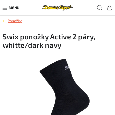
Přejít
Hled
na
obsah
Ponožky
CYKLISTIKA
Swix ponožky Active 2 páry,
SJEZDOVÉ LYŽOVÁNÍ
whitte/dark navy
SKIALPOVÉ LYŽOVÁNÍ
BĚŽECKÉ LYŽOVÁNÍ
OBLEČENÍ A OBUV
BĚHÁNÍ
TIPY NA DÁRKY