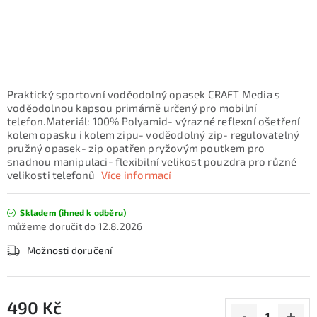
KONTAKTY
ZNAČKY
SKI servis
Půjčovna lyží a SNB
Naše prodejna
Praktický sportovní voděodolný opasek CRAFT Media s
CYKLO Servis
voděodolnou kapsou primárně určený pro mobilní
telefon.Materiál: 100% Polyamid- výrazné reflexní ošetření
kolem opasku i kolem zipu- voděodolný zip- regulovatelný
pružný opasek- zip opatřen pryžovým poutkem pro
snadnou manipulaci- flexibilní velikost pouzdra pro různé
velikosti telefonů
Více informací
Skladem (ihned k odběru)
12.8.2026
Možnosti doručení
490 Kč