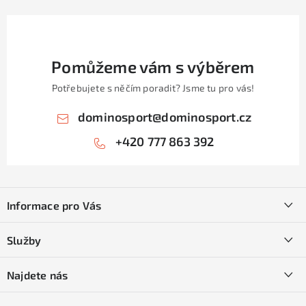
Pomůžeme vám s výběrem
Potřebujete s něčím poradit? Jsme tu pro vás!
dominosport
@
dominosport.cz
+420 777 863 392
Z
á
Informace pro Vás
p
a
Kontakty
Služby
t
O nás
í
SKI servis
Najdete nás
Obchodní podmínky
Půjčovna lyží a SNB