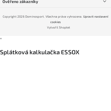
Podmínky GDPR
Ověřeno zákazníky
Naše prodejna
Jak nakoupit na čtvrtiny bez navýšení?
CYKLO Servis
Copyright 2026
Dominosport
. Všechna práva vyhrazena.
Upravit nastavení
Podmínky nákupu na splátky ESSOX
cookies
Vytvořil Shoptet
×
Splátková kalkulačka ESSOX