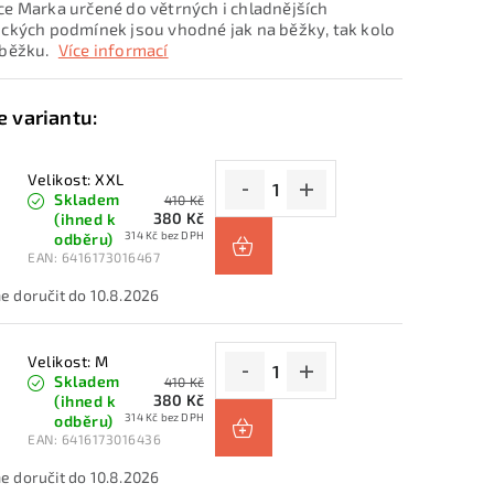
ce Marka určené do větrných i chladnějších
ických podmínek jsou vhodné jak na běžky, tak kolo
oběžku.
Více informací
Velikost: XXL
Skladem
410 Kč
380 Kč
(ihned k
314 Kč bez DPH
odběru)
EAN:
6416173016467
10.8.2026
Velikost: M
Skladem
410 Kč
380 Kč
(ihned k
314 Kč bez DPH
odběru)
EAN:
6416173016436
10.8.2026