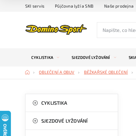
Přejít
SKI servis
Půjčovna lyží a SNB
Naše prodejna
na
obsah
CYKLISTIKA
SJEZDOVÉ LYŽOVÁNÍ
SKI
Domů
OBLEČENÍ A OBUV
BĚŽKAŘSKÉ OBLEČENÍ
P
K
Přeskočit
kategorie
CYKLISTIKA
a
o
t
s
SJEZDOVÉ LYŽOVÁNÍ
e
t