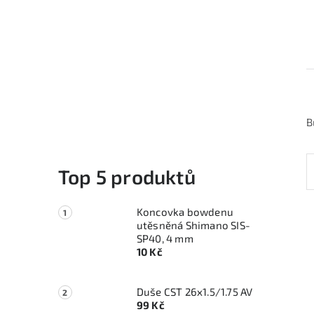
B
Top 5 produktů
Koncovka bowdenu
utěsněná Shimano SIS-
SP40, 4 mm
10 Kč
Duše CST 26x1.5/1.75 AV
99 Kč