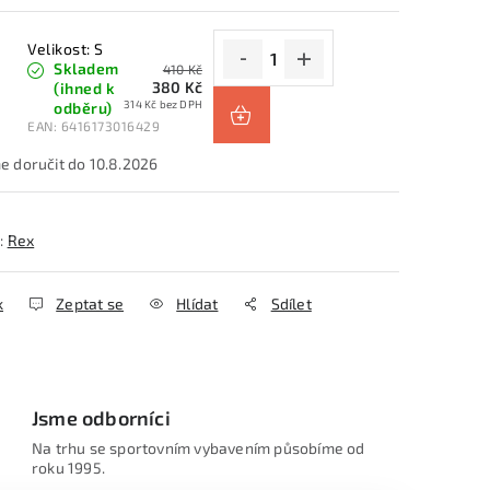
Velikost: S
Skladem
410 Kč
380 Kč
(ihned k
314 Kč bez DPH
odběru)
EAN:
6416173016429
10.8.2026
:
Rex
k
Zeptat se
Hlídat
Sdílet
Jsme odborníci
Na trhu se sportovním vybavením působíme od
roku 1995.