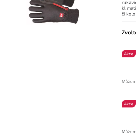
rukavi
klimat
či kol
Akce
Akce