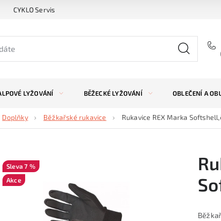
CYKLO Servis
ALPOVÉ LYŽOVÁNÍ
BĚŽECKÉ LYŽOVÁNÍ
OBLEČENÍ A OB
Doplňky
Běžkařské rukavice
Rukavice REX Marka Softshell
Ru
7 %
So
Akce
Běžkař