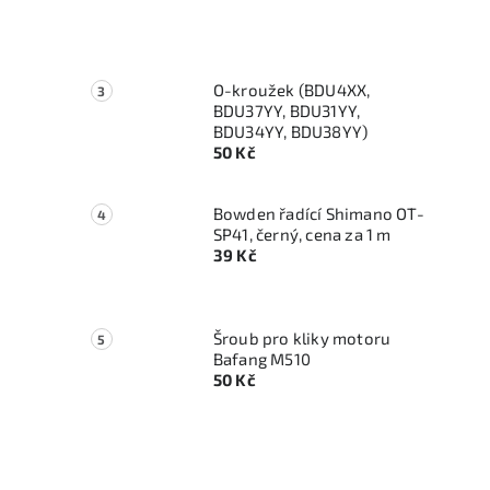
O-kroužek (BDU4XX,
BDU37YY, BDU31YY,
BDU34YY, BDU38YY)
50 Kč
Bowden řadící Shimano OT-
SP41, černý, cena za 1 m
39 Kč
Šroub pro kliky motoru
Bafang M510
50 Kč