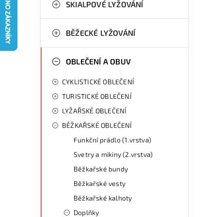
g
SKIALPOVÉ LYŽOVÁNÍ
r
o
a
r
BĚŽECKÉ LYŽOVÁNÍ
n
i
OBLEČENÍ A OBUV
e
n
CYKLISTICKÉ OBLEČENÍ
í
TURISTICKÉ OBLEČENÍ
p
LYŽAŘSKÉ OBLEČENÍ
a
BĚŽKAŘSKÉ OBLEČENÍ
n
Funkční prádlo (1.vrstva)
Svetry a mikiny (2.vrstva)
e
Běžkařské bundy
l
Běžkařské vesty
Běžkařské kalhoty
Doplňky