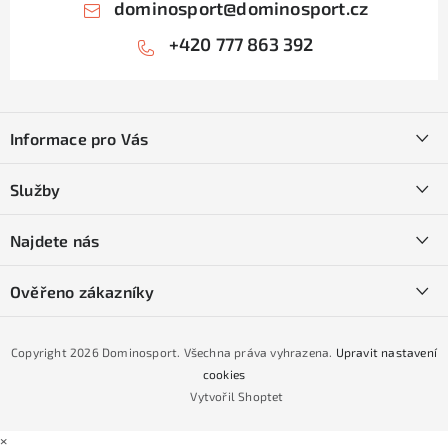
dominosport
@
dominosport.cz
+420 777 863 392
Z
á
Informace pro Vás
p
a
Kontakty
Služby
t
O nás
í
SKI servis
Najdete nás
Obchodní podmínky
Půjčovna lyží a SNB
Podmínky GDPR
Ověřeno zákazníky
Naše prodejna
Jak nakoupit na čtvrtiny bez navýšení?
CYKLO Servis
Copyright 2026
Dominosport
. Všechna práva vyhrazena.
Upravit nastavení
Podmínky nákupu na splátky ESSOX
cookies
Vytvořil Shoptet
×