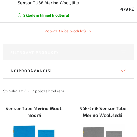
KONTAKTY
Sensor TUBE Merino Wool, lilla
479 Kč
Skladem (ihned k odběru)
ZNAČKY
Zobrazit více produktů
SKI servis
Půjčovna lyží a SNB
Naše prodejna
CYKLO Servis
FILTROVAT PRODUKTY
V
Ř
NEJPRODÁVANĚJŠÍ
ý
a
p
z
i
e
Stránka
1
z
2
-
17
položek celkem
s
n
p
í
Sensor Tube Merino Wool,
Nákrčník Sensor Tube
modrá
Merino Wool,šedá
r
p
o
r
d
o