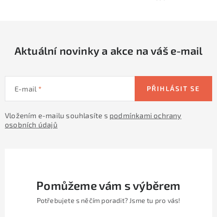
y
í
v
ý
p
Aktuální novinky a akce na váš e-mail
i
s
u
E-mail
PŘIHLÁSIT SE
Vložením e-mailu souhlasíte s
podmínkami ochrany
osobních údajů
Pomůžeme vám s výběrem
Potřebujete s něčím poradit? Jsme tu pro vás!