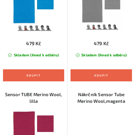
u
d
k
u
t
k
ů
t
ů
479 Kč
479 Kč
Skladem (ihned k odběru)
Skladem (ihned k odběru)
Sensor TUBE Merino Wool,
Nákrčník Sensor Tube
lilla
Merino Wool,magenta