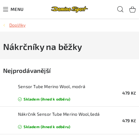
Přejít
Hled
na
obsah
Doplňky
CYKLISTIKA
SJEZDOVÉ LYŽOVÁNÍ
Nákrčníky na běžky
SKIALPOVÉ LYŽOVÁNÍ
Nejprodávanější
BĚŽECKÉ LYŽOVÁNÍ
Sensor Tube Merino Wool, modrá
OBLEČENÍ A OBUV
479 Kč
Skladem (ihned k odběru)
BĚHÁNÍ
Nákrčník Sensor Tube Merino Wool,šedá
479 Kč
TIPY NA DÁRKY
Skladem (ihned k odběru)