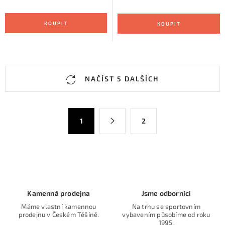
O
NAČÍST 5 DALŠÍCH
v
l
á
S
1
2
d
t
a
r
c
á
n
í
k
p
o
r
Kamenná prodejna
Jsme odborníci
v
v
Máme vlastní kamennou
Na trhu se sportovním
á
k
prodejnu v Českém Těšíně.
vybavením působíme od roku
n
1995.