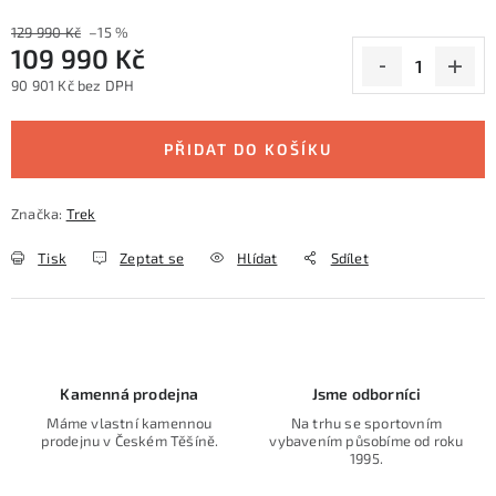
129 990 Kč
–15 %
109 990 Kč
90 901 Kč bez DPH
Měrná cena:
PŘIDAT DO KOŠÍKU
Značka:
Trek
Tisk
Zeptat se
Hlídat
Sdílet
Kamenná prodejna
Jsme odborníci
Máme vlastní kamennou
Na trhu se sportovním
prodejnu v Českém Těšíně.
vybavením působíme od roku
1995.