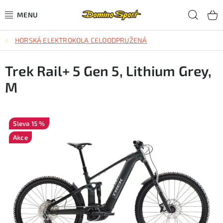
Přejít
Hled
na
obsah
HORSKÁ ELEKTROKOLA CELOODPRUŽENÁ
CYKLISTIKA
Trek Rail+ 5 Gen 5, Lithium Grey,
SJEZDOVÉ LYŽOVÁNÍ
M
SKIALPOVÉ LYŽOVÁNÍ
BĚŽECKÉ LYŽOVÁNÍ
15 %
Akce
OBLEČENÍ A OBUV
BĚHÁNÍ
TIPY NA DÁRKY