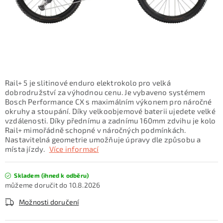
KONTAKTY
ZNAČKY
SKI servis
Půjčovna lyží a SNB
Naše prodejna
CYKLO Servis
Rail+ 5 je slitinové enduro elektrokolo pro velká
dobrodružství za výhodnou cenu. Je vybaveno systémem
Bosch Performance CX s maximálním výkonem pro náročné
okruhy a stoupání. Díky velkoobjemové baterii ujedete velké
vzdálenosti. Díky přednímu a zadnímu 160mm zdvihu je kolo
Rail+ mimořádně schopné v náročných podmínkách.
Nastavitelná geometrie umožňuje úpravy dle způsobu a
místa jízdy.
Více informací
Skladem (ihned k odběru)
10.8.2026
Možnosti doručení