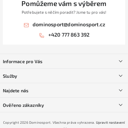
Pomůžeme vám s výběrem
Potřebujete s něčím poradit? Jsme tu pro vás!
dominosport
@
dominosport.cz
+420 777 863 392
Z
á
Informace pro Vás
p
a
Kontakty
Služby
t
O nás
í
SKI servis
Najdete nás
Obchodní podmínky
Půjčovna lyží a SNB
Podmínky GDPR
Ověřeno zákazníky
Naše prodejna
Jak nakoupit na čtvrtiny bez navýšení?
CYKLO Servis
Copyright 2026
Dominosport
. Všechna práva vyhrazena.
Upravit nastavení
Podmínky nákupu na splátky ESSOX