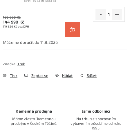
EAN:
197216108375
169 990 Kč
144 990 Kč
119 826 Kč bez DPH
11.8.2026
Značka:
Trek
Tisk
Zeptat se
Hlídat
Sdílet
Kamenná prodejna
Jsme odborníci
Máme vlastní kamennou
Na trhu se sportovním
prodejnu v Českém Těšíně.
vybavením působíme od roku
1995.