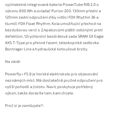
vyjímatelná integrovaná baterie PowerTube RIB 2.0 o
výkonu 800 Wh a ovladač Purion 200. 130mm přední a
120mm zadní odpružení díky vidlici FOX Rhythm 36 a
tlumiči FOX Float Rhythm. Kola umožňující přechod na
bezdušovou verzi s 2,4palcovými plášti odolnými proti
defektům, 12rychlostní bezdrátová sada SRAM GX Eagle
AXS T-Type pro přesné řazení, teleskopická sedlovka
Bontrager Line a hydraulické kotoučové brzdy.
Na závěr
Powerfly+ FS 8 je horské elektrokolo pro objevování
neznámých míst. Má dostatečně pružné odpružení pro
vyšší pohodlí a jistotu. Navíc poskytuje potřebný
výkon, takže dorazíte tam, kam chcete.
Proč si je zamilujete?: