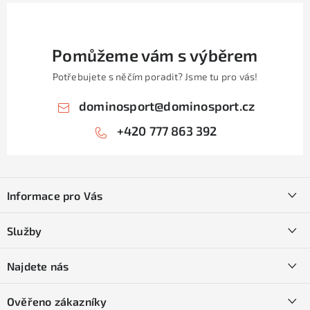
Pomůžeme vám s výběrem
Potřebujete s něčím poradit? Jsme tu pro vás!
dominosport
@
dominosport.cz
+420 777 863 392
Z
á
Informace pro Vás
p
a
Kontakty
Služby
t
O nás
í
SKI servis
Najdete nás
Obchodní podmínky
Půjčovna lyží a SNB
Podmínky GDPR
Ověřeno zákazníky
Naše prodejna