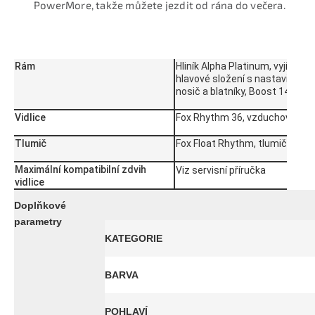
PowerMore, takže můžete jezdit od rána do večera.
Rám
Hliník Alpha Platinum, vyjímate
hlavové složení s nastavitelný
nosič a blatníky, Boost 148, 1
Vidlice
Fox Rhythm 36, vzduchová pruž
Tlumič
Fox Float Rhythm, tlumič se d
Maximální kompatibilní zdvih
Viz servisní příručka
vidlice
Doplňkové
parametry
KATEGORIE
BARVA
POHLAVÍ