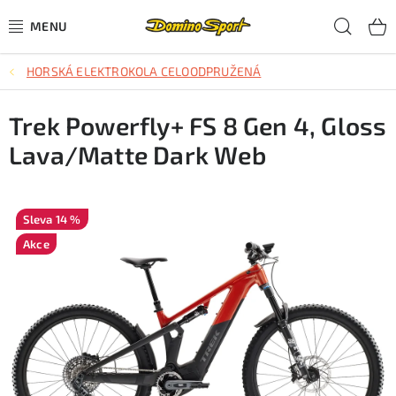
Přejít
Hled
na
obsah
HORSKÁ ELEKTROKOLA CELOODPRUŽENÁ
CYKLISTIKA
Trek Powerfly+ FS 8 Gen 4, Gloss
SJEZDOVÉ LYŽOVÁNÍ
Lava/Matte Dark Web
SKIALPOVÉ LYŽOVÁNÍ
BĚŽECKÉ LYŽOVÁNÍ
14 %
Akce
OBLEČENÍ A OBUV
BĚHÁNÍ
TIPY NA DÁRKY