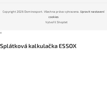
Jak nakoupit na čtvrtiny bez navýšení?
CYKLO Servis
Copyright 2026
Dominosport
. Všechna práva vyhrazena.
Upravit nastavení
Podmínky nákupu na splátky ESSOX
cookies
Vytvořil Shoptet
×
Splátková kalkulačka ESSOX