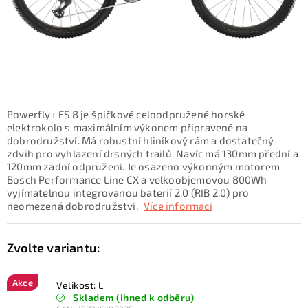
KONTAKTY
ZNAČKY
SKI servis
Půjčovna lyží a SNB
Naše prodejna
CYKLO Servis
Powerfly+ FS 8 je špičkové celoodpružené horské
elektrokolo s maximálním výkonem připravené na
dobrodružství. Má robustní hliníkový rám a dostatečný
zdvih pro vyhlazení drsných trailů. Navíc má 130mm přední a
120mm zadní odpružení. Je osazeno výkonným motorem
Bosch Performance Line CX a velkoobjemovou 800Wh
vyjímatelnou integrovanou baterií 2.0 (RIB 2.0) pro
neomezená dobrodružství.
Více informací
Akce
Velikost: L
Skladem (ihned k odběru)