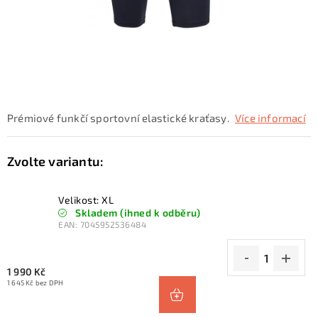
KONTAKTY
ZNAČKY
SKI servis
Půjčovna lyží a SNB
Naše prodejna
CYKLO Servis
Prémiové funkčí sportovní elastické kraťasy.
Více informací
Velikost: XL
Skladem (ihned k odběru)
EAN:
7045952536484
1 990 Kč
1 645 Kč bez DPH