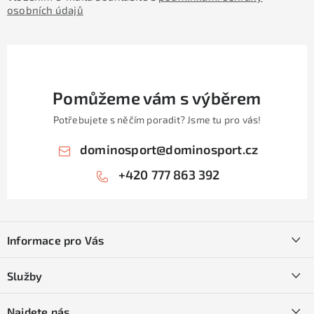
osobních údajů
Pomůžeme vám s výběrem
Potřebujete s něčím poradit? Jsme tu pro vás!
dominosport
@
dominosport.cz
+420 777 863 392
Z
á
Informace pro Vás
p
a
Kontakty
Služby
t
O nás
í
SKI servis
Najdete nás