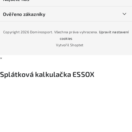
Obchodní podmínky
Půjčovna lyží a SNB
Podmínky GDPR
Ověřeno zákazníky
Naše prodejna
Jak nakoupit na čtvrtiny bez navýšení?
CYKLO Servis
Copyright 2026
Dominosport
. Všechna práva vyhrazena.
Upravit nastavení
Podmínky nákupu na splátky ESSOX
cookies
Vytvořil Shoptet
×
Splátková kalkulačka ESSOX