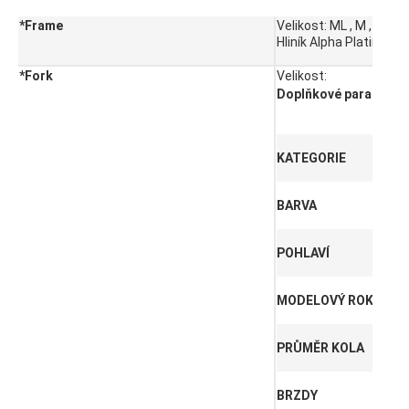
Specifikace
*Frame
Velikost:
ML , M , L , S ,
Hliník Alpha Platinum,
*Fork
Velikost:
Doplňkové parametry
KATEGORIE
BARVA
POHLAVÍ
MODELOVÝ ROK
PRŮMĚR KOLA
BRZDY