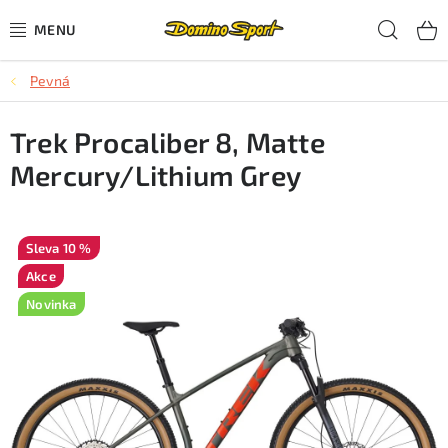
Přejít
Hled
na
obsah
Pevná
CYKLISTIKA
Trek Procaliber 8, Matte
SJEZDOVÉ LYŽOVÁNÍ
Mercury/Lithium Grey
SKIALPOVÉ LYŽOVÁNÍ
BĚŽECKÉ LYŽOVÁNÍ
10 %
Akce
OBLEČENÍ A OBUV
Novinka
BĚHÁNÍ
TIPY NA DÁRKY