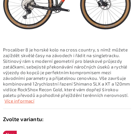
KONTAKTY
ZNAČKY
SKI servis
Půjčovna lyží a SNB
Naše prodejna
CYKLO Servis
Procaliber 8 je horské kolo na cross country, s nímž můžete
zajíždět skvělé časy na závodech i řádit na singletracku.
Slitinový rám s moderní geometrií pro bleskové průjezdy
zatáčkami, sebejisté překonávání náročných úseků a rychlé
výjezdy do kopců je perfektním kompromisem mezi
závodními parametry a přijatelnou cenovkou. Vše završuje
kombinované 12rychlostní řazení Shimano SLX a XT a 120mm
vidlice RockShox Recon Gold, které vám dopřejí širokou
paletu převodů a pohodlné přejíždění terénních nerovností.
Více informací