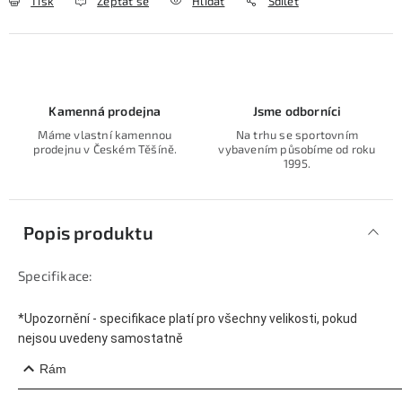
Tisk
Zeptat se
Hlídat
Sdílet
Kamenná prodejna
Jsme odborníci
Máme vlastní kamennou
Na trhu se sportovním
prodejnu v Českém Těšíně.
vybavením působíme od roku
1995.
Popis produktu
Specifikace:
*Upozornění - specifikace platí pro všechny velikosti, pokud
nejsou uvedeny samostatně
Rám