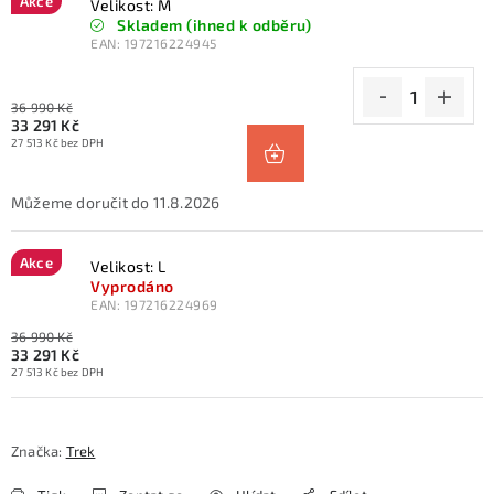
Akce
Velikost: M
Skladem (ihned k odběru)
EAN:
197216224945
36 990 Kč
33 291 Kč
27 513 Kč bez DPH
11.8.2026
Akce
Velikost: L
Vyprodáno
EAN:
197216224969
36 990 Kč
33 291 Kč
27 513 Kč bez DPH
Značka:
Trek