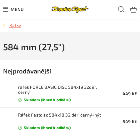
Přejít
Hled
na
obsah
Ráfky
CYKLISTIKA
SJEZDOVÉ LYŽOVÁNÍ
584 mm (27,5")
SKIALPOVÉ LYŽOVÁNÍ
Nejprodávanější
BĚŽECKÉ LYŽOVÁNÍ
ráfek FORCE BASIC DISC 584x19 32děr,
OBLEČENÍ A OBUV
černý
449 Kč
Skladem (ihned k odběru)
BĚHÁNÍ
Ráfek Fastdisc 584x18 32 děr, černý+nýt
549 Kč
TIPY NA DÁRKY
Skladem (ihned k odběru)