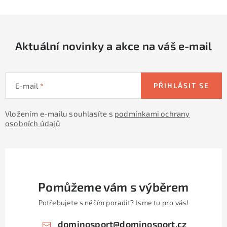
p
r
v
Aktuální novinky a akce na váš e-mail
k
y
v
E-mail
PŘIHLÁSIT SE
ý
p
Vložením e-mailu souhlasíte s
podmínkami ochrany
i
osobních údajů
s
u
Pomůžeme vám s výběrem
Potřebujete s něčím poradit? Jsme tu pro vás!
dominosport
@
dominosport.cz