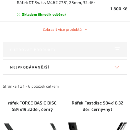
KONTAKTY
Ráfek DT Swiss M462 27,5", 25mm, 32 děr
1 800 Kč
Skladem (ihned k odběru)
ZNAČKY
Zobrazit více produktů
SKI servis
Půjčovna lyží a SNB
Naše prodejna
CYKLO Servis
FILTROVAT PRODUKTY
V
Ř
NEJPRODÁVANĚJŠÍ
ý
a
p
z
i
e
Stránka
1
z
1
-
6
položek celkem
s
n
p
í
ráfek FORCE BASIC DISC
Ráfek Fastdisc 584x18 32
584x19 32děr, černý
děr, černý+nýt
r
p
o
r
d
o