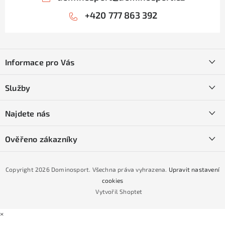
+420 777 863 392
Z
á
Informace pro Vás
p
a
Kontakty
Služby
t
O nás
í
SKI servis
Najdete nás
Obchodní podmínky
Půjčovna lyží a SNB
Podmínky GDPR
Ověřeno zákazníky
Naše prodejna
Jak nakoupit na čtvrtiny bez navýšení?
CYKLO Servis
Copyright 2026
Dominosport
. Všechna práva vyhrazena.
Upravit nastavení
Podmínky nákupu na splátky ESSOX
cookies
Vytvořil Shoptet
×