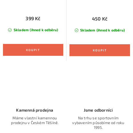
399 Kč
450 Kč
Skladem (ihned k odběru)
Skladem (ihned k odběru)
O
v
l
á
d
Kamenná prodejna
Jsme odborníci
a
Máme vlastní kamennou
Na trhu se sportovním
prodejnu v Českém Těšíně.
vybavením působíme od roku
c
1995.
í