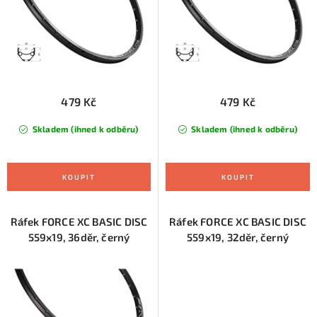
u
d
k
u
t
k
ů
t
ů
479 Kč
479 Kč
Skladem (ihned k odběru)
Skladem (ihned k odběru)
Ráfek FORCE XC BASIC DISC
Ráfek FORCE XC BASIC DISC
559x19, 36děr, černý
559x19, 32děr, černý