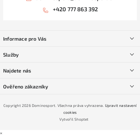
+420 777 863 392
Z
á
Informace pro Vás
p
a
Kontakty
Služby
t
O nás
í
SKI servis
Najdete nás
Obchodní podmínky
Půjčovna lyží a SNB
Podmínky GDPR
Ověřeno zákazníky
Naše prodejna
Jak nakoupit na čtvrtiny bez navýšení?
CYKLO Servis
Copyright 2026
Dominosport
. Všechna práva vyhrazena.
Upravit nastavení
Podmínky nákupu na splátky ESSOX
cookies
Vytvořil Shoptet
×