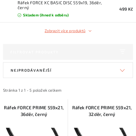
KONTAKTY
Ráfek FORCE XC BASIC DISC 559x19, 36děr,
černý
499 Kč
Skladem (ihned k odběru)
ZNAČKY
Zobrazit více produktů
SKI servis
Půjčovna lyží a SNB
Naše prodejna
CYKLO Servis
FILTROVAT PRODUKTY
V
Ř
NEJPRODÁVANĚJŠÍ
ý
a
p
z
i
e
Stránka
1
z
1
-
5
položek celkem
s
n
p
í
Ráfek FORCE PRIME 559x21,
Ráfek FORCE PRIME 559x21,
36děr, černý
32děr, černý
r
p
o
r
d
o