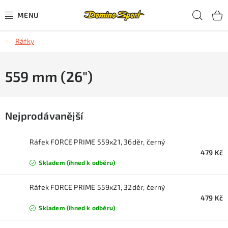
Přejít
Hled
na
obsah
Ráfky
CYKLISTIKA
SJEZDOVÉ LYŽOVÁNÍ
559 mm (26")
SKIALPOVÉ LYŽOVÁNÍ
Nejprodávanější
BĚŽECKÉ LYŽOVÁNÍ
Ráfek FORCE PRIME 559x21, 36děr, černý
OBLEČENÍ A OBUV
479 Kč
Skladem (ihned k odběru)
BĚHÁNÍ
Ráfek FORCE PRIME 559x21, 32děr, černý
479 Kč
TIPY NA DÁRKY
Skladem (ihned k odběru)