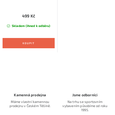
499 Kč
Skladem (ihned k odběru)
O
v
l
á
d
Kamenná prodejna
Jsme odborníci
a
Máme vlastní kamennou
Na trhu se sportovním
prodejnu v Českém Těšíně.
vybavením působíme od roku
c
1995.
í