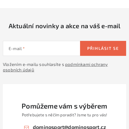
p
r
v
Aktuální novinky a akce na váš e-mail
k
y
v
E-mail
PŘIHLÁSIT SE
ý
p
Vložením e-mailu souhlasíte s
podmínkami ochrany
i
osobních údajů
s
u
Pomůžeme vám s výběrem
Potřebujete s něčím poradit? Jsme tu pro vás!
dominosport
@
dominosport.cz