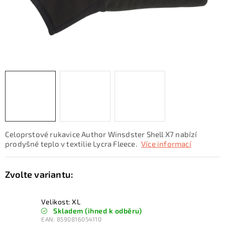
KONTAKTY
ZNAČKY
SKI servis
Půjčovna lyží a SNB
Naše prodejna
CYKLO Servis
Celoprstové rukavice Author Winsdster Shell X7 nabízí
prodyšné teplo v textilie Lycra Fleece.
Více informací
Velikost: XL
Skladem (ihned k odběru)
EAN:
8590816054110