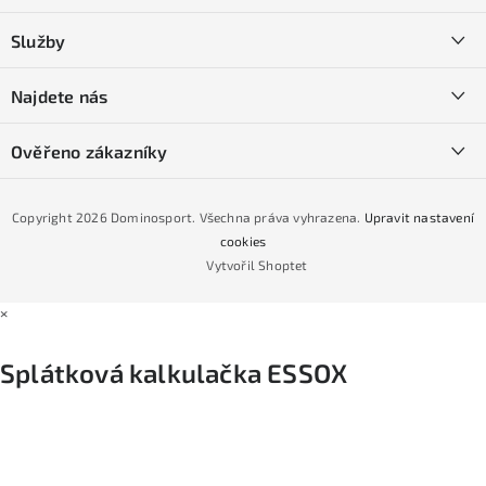
a
Kontakty
Služby
t
O nás
í
SKI servis
Najdete nás
Obchodní podmínky
Půjčovna lyží a SNB
Podmínky GDPR
Ověřeno zákazníky
Naše prodejna
Jak nakoupit na čtvrtiny bez navýšení?
CYKLO Servis
Copyright 2026
Dominosport
. Všechna práva vyhrazena.
Upravit nastavení
Podmínky nákupu na splátky ESSOX
cookies
Vytvořil Shoptet
×
Splátková kalkulačka ESSOX