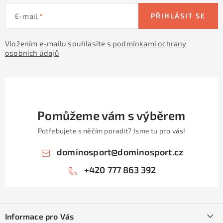
E-mail
PŘIHLÁSIT SE
Vložením e-mailu souhlasíte s
podmínkami ochrany
osobních údajů
Pomůžeme vám s výběrem
Potřebujete s něčím poradit? Jsme tu pro vás!
dominosport
@
dominosport.cz
+420 777 863 392
Z
á
Informace pro Vás
p