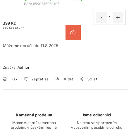
EAN:
8590816054103
399 Kč
330 Kč bez DPH
11.8.2026
Značka:
Author
Tisk
Zeptat se
Hlídat
Sdílet
Kamenná prodejna
Jsme odborníci
Máme vlastní kamennou
Na trhu se sportovním
prodejnu v Českém Těšíně.
vybavením působíme od roku