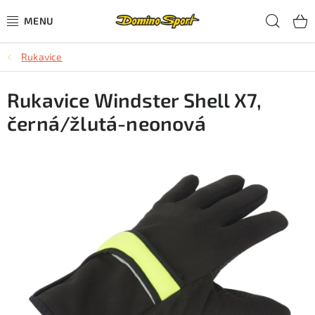
Přejít
Hled
na
obsah
Rukavice
CYKLISTIKA
Rukavice Windster Shell X7,
SJEZDOVÉ LYŽOVÁNÍ
černá/žlutá-neonová
SKIALPOVÉ LYŽOVÁNÍ
BĚŽECKÉ LYŽOVÁNÍ
OBLEČENÍ A OBUV
BĚHÁNÍ
TIPY NA DÁRKY