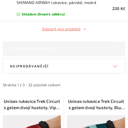
KONTAKTY
SHIMANO AIRWAY rukavice, pánské, modrá
230 Kč
Skladem (ihned k odběru)
ZNAČKY
Zobrazit více produktů
SKI servis
Půjčovna lyží a SNB
Naše prodejna
CYKLO Servis
FILTROVAT PRODUKTY
V
Ř
NEJPRODÁVANĚJŠÍ
ý
a
p
z
i
e
Stránka
1
z
3
-
32
položek celkem
s
n
p
í
Unisex rukavice Trek Circuit
Unisex rukavice Trek Circuit
s gelem dvojí hustoty, Viper
s gelem dvojí hustoty, Blue
r
p
Red
Sage
o
r
d
o