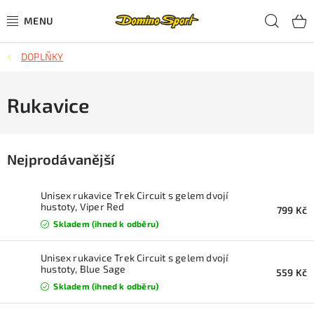
Přejít
Hled
na
obsah
DOPLŇKY
CYKLISTIKA
SJEZDOVÉ LYŽOVÁNÍ
Rukavice
SKIALPOVÉ LYŽOVÁNÍ
Nejprodávanější
BĚŽECKÉ LYŽOVÁNÍ
Unisex rukavice Trek Circuit s gelem dvojí
OBLEČENÍ A OBUV
hustoty, Viper Red
799 Kč
Skladem (ihned k odběru)
BĚHÁNÍ
Unisex rukavice Trek Circuit s gelem dvojí
hustoty, Blue Sage
559 Kč
TIPY NA DÁRKY
Skladem (ihned k odběru)