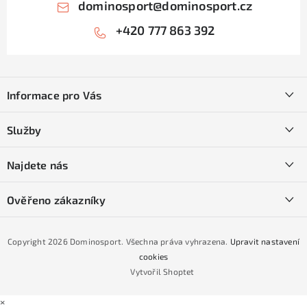
dominosport
@
dominosport.cz
+420 777 863 392
Z
á
Informace pro Vás
p
a
Kontakty
Služby
t
O nás
í
SKI servis
Najdete nás
Obchodní podmínky
Půjčovna lyží a SNB
Podmínky GDPR
Ověřeno zákazníky
Naše prodejna
Jak nakoupit na čtvrtiny bez navýšení?
CYKLO Servis
Copyright 2026
Dominosport
. Všechna práva vyhrazena.
Upravit nastavení
Podmínky nákupu na splátky ESSOX
cookies
Vytvořil Shoptet
×