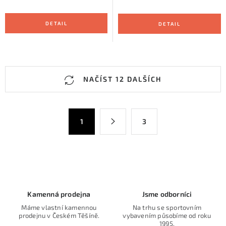
O
NAČÍST 12 DALŠÍCH
v
l
á
S
1
3
d
t
a
r
c
á
n
í
k
p
o
r
Kamenná prodejna
Jsme odborníci
v
v
Máme vlastní kamennou
Na trhu se sportovním
á
k
prodejnu v Českém Těšíně.
vybavením působíme od roku
n
1995.