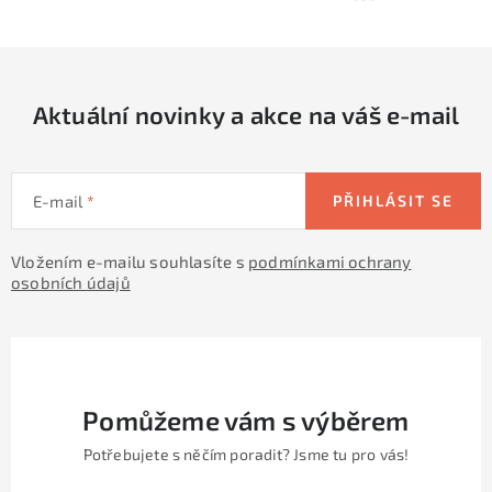
y
í
v
ý
p
Aktuální novinky a akce na váš e-mail
i
s
u
E-mail
PŘIHLÁSIT SE
Vložením e-mailu souhlasíte s
podmínkami ochrany
osobních údajů
Pomůžeme vám s výběrem
Potřebujete s něčím poradit? Jsme tu pro vás!