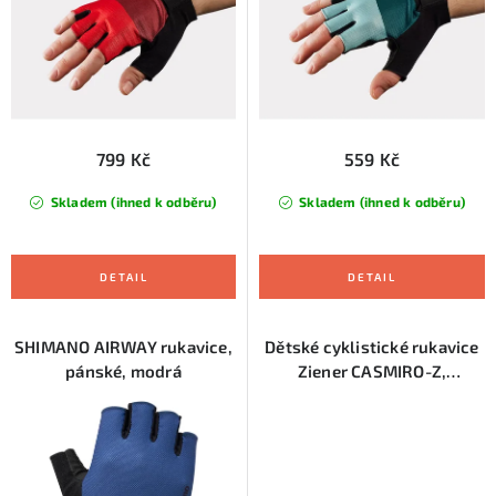
u
d
k
u
t
k
ů
t
ů
799 Kč
559 Kč
Skladem (ihned k odběru)
Skladem (ihned k odběru)
SHIMANO AIRWAY rukavice,
Dětské cyklistické rukavice
pánské, modrá
Ziener CASMIRO-Z,
bubblegum