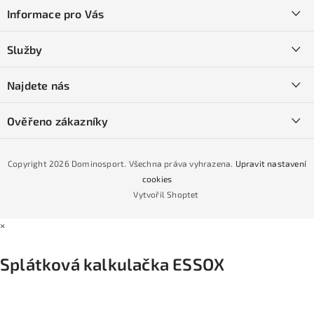
á
Informace pro Vás
p
a
Kontakty
Služby
t
O nás
í
SKI servis
Najdete nás
Obchodní podmínky
Půjčovna lyží a SNB
Podmínky GDPR
Ověřeno zákazníky
Naše prodejna
Jak nakoupit na čtvrtiny bez navýšení?
CYKLO Servis
Copyright 2026
Dominosport
. Všechna práva vyhrazena.
Upravit nastavení
Podmínky nákupu na splátky ESSOX
cookies
Vytvořil Shoptet
×
Splátková kalkulačka ESSOX