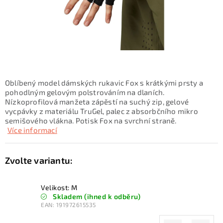
KONTAKTY
ZNAČKY
SKI servis
Půjčovna lyží a SNB
Naše prodejna
CYKLO Servis
Oblíbený model dámských rukavic Fox s krátkými prsty a
pohodlným gelovým polstrováním na dlaních.
Nízkoprofilová manžeta zápěstí na suchý zip, gelové
vycpávky z materiálu TruGel, palec z absorbčního mikro
semišového vlákna. Potisk Fox na svrchní straně.
Více informací
Velikost: M
Skladem (ihned k odběru)
EAN:
191972615535