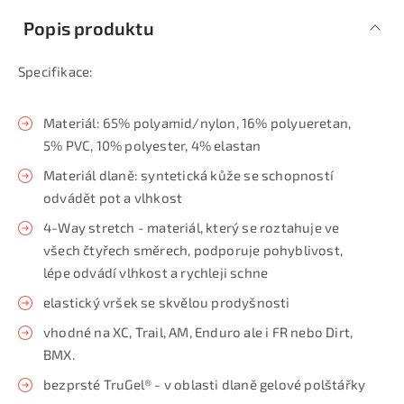
Popis produktu
Specifikace:
Materiál: 65% polyamid/nylon, 16% polyueretan,
5% PVC, 10% polyester, 4% elastan
Materiál dlaně: syntetická kůže se schopností
odvádět pot a vlhkost
4-Way stretch - materiál, který se roztahuje ve
všech čtyřech směrech, podporuje pohyblivost,
lépe odvádí vlhkost a rychleji schne
elastický vršek se skvělou prodyšnosti
vhodné na XC, Trail, AM, Enduro ale i FR nebo Dirt,
BMX.
bezprsté TruGel® - v oblasti dlaně gelové polštářky