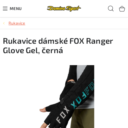
Přejít
Hled
na
obsah
Rukavice
CYKLISTIKA
Rukavice dámské FOX Ranger
SJEZDOVÉ LYŽOVÁNÍ
Glove Gel, černá
SKIALPOVÉ LYŽOVÁNÍ
BĚŽECKÉ LYŽOVÁNÍ
OBLEČENÍ A OBUV
BĚHÁNÍ
TIPY NA DÁRKY