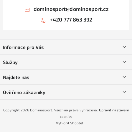
dominosport
@
dominosport.cz
+420 777 863 392
Z
á
Informace pro Vás
p
a
Kontakty
Služby
t
O nás
í
SKI servis
Najdete nás
Obchodní podmínky
Půjčovna lyží a SNB
Podmínky GDPR
Ověřeno zákazníky
Naše prodejna
Jak nakoupit na čtvrtiny bez navýšení?
CYKLO Servis
Copyright 2026
Dominosport
. Všechna práva vyhrazena.
Upravit nastavení
Podmínky nákupu na splátky ESSOX
cookies
Vytvořil Shoptet