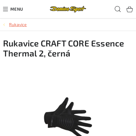
Přejít
Hled
na
obsah
Rukavice
CYKLISTIKA
Rukavice CRAFT CORE Essence
SJEZDOVÉ LYŽOVÁNÍ
Thermal 2, černá
SKIALPOVÉ LYŽOVÁNÍ
BĚŽECKÉ LYŽOVÁNÍ
OBLEČENÍ A OBUV
BĚHÁNÍ
TIPY NA DÁRKY