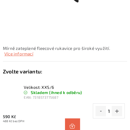
KONTAKTY
ZNAČKY
SKI servis
Půjčovna lyží a SNB
Naše prodejna
CYKLO Servis
Mírně zateplené fleecové rukavice pro široké využití.
Více informací
Velikost: XXS/6
Skladem (ihned k odběru)
EAN:
7318573775687
590 Kč
488 Kč bez DPH