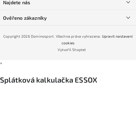
Najdete nás
Obchodní podmínky
Půjčovna lyží a SNB
Podmínky GDPR
Ověřeno zákazníky
Naše prodejna
Jak nakoupit na čtvrtiny bez navýšení?
CYKLO Servis
Copyright 2026
Dominosport
. Všechna práva vyhrazena.
Upravit nastavení
Podmínky nákupu na splátky ESSOX
cookies
Vytvořil Shoptet
×
Splátková kalkulačka ESSOX