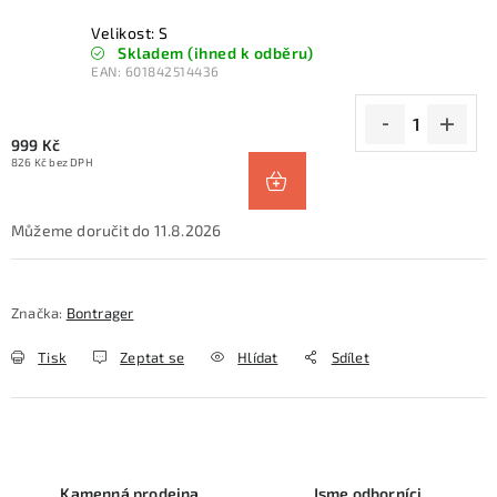
Velikost: S
Skladem (ihned k odběru)
EAN:
601842514436
999 Kč
826 Kč bez DPH
11.8.2026
Značka:
Bontrager
Tisk
Zeptat se
Hlídat
Sdílet
Kamenná prodejna
Jsme odborníci