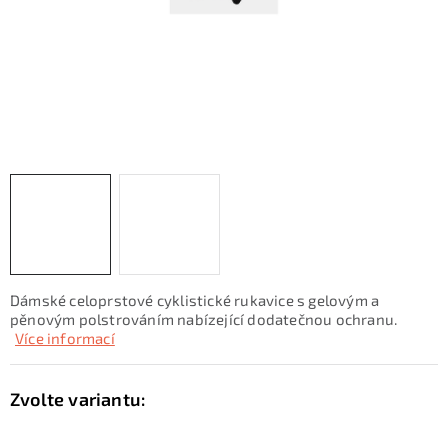
KONTAKTY
ZNAČKY
SKI servis
Půjčovna lyží a SNB
Naše prodejna
CYKLO Servis
Dámské celoprstové cyklistické rukavice s gelovým a
pěnovým polstrováním nabízející dodatečnou ochranu.
Více informací