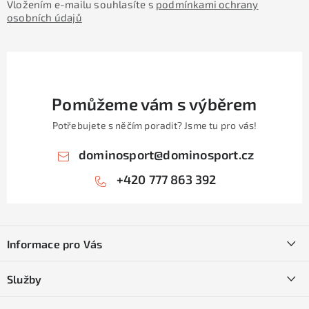
Vložením e-mailu souhlasíte s
podmínkami ochrany
osobních údajů
Pomůžeme vám s výběrem
Potřebujete s něčím poradit? Jsme tu pro vás!
dominosport
@
dominosport.cz
+420 777 863 392
Z
á
Informace pro Vás
p
a
Kontakty
Služby
t
O nás
í
SKI servis