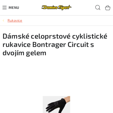
Přejít
Hled
na
obsah
Rukavice
CYKLISTIKA
Dámské celoprstové cyklistické
SJEZDOVÉ LYŽOVÁNÍ
rukavice Bontrager Circuit s
SKIALPOVÉ LYŽOVÁNÍ
dvojím gelem
BĚŽECKÉ LYŽOVÁNÍ
OBLEČENÍ A OBUV
BĚHÁNÍ
TIPY NA DÁRKY