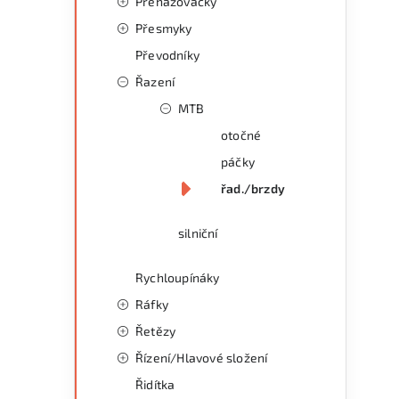
Přehazovačky
Přesmyky
Převodníky
í
Řazení
MTB
otočné
páčky
řad./brzdy
silniční
Rychloupínáky
Ráfky
Řetězy
i
Řízení/Hlavové složení
Řidítka