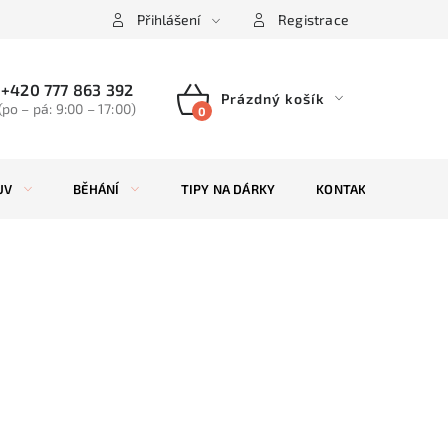
Přihlášení
Registrace
+420 777 863 392
Prázdný košík
(po – pá: 9:00 – 17:00)
NÁKUPNÍ
KOŠÍK
UV
BĚHÁNÍ
TIPY NA DÁRKY
KONTAKTY
ZN