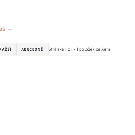
ktů
Stránka
1
z
1
-
1
položek celkem
RAŽŠÍ
ABECEDNĚ