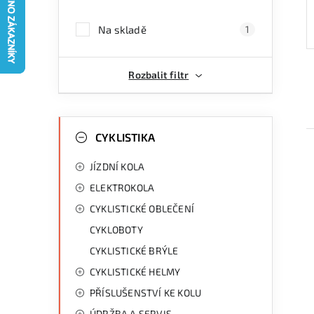
a
Na skladě
1
n
n
Rozbalit filtr
í
p
K
Přeskočit
kategorie
CYKLISTIKA
a
a
JÍZDNÍ KOLA
n
t
ELEKTROKOLA
e
e
CYKLISTICKÉ OBLEČENÍ
g
l
CYKLOBOTY
i
o
CYKLISTICKÉ BRÝLE
r
CYKLISTICKÉ HELMY
i
PŘÍSLUŠENSTVÍ KE KOLU
e
ÚDRŽBA A SERVIS