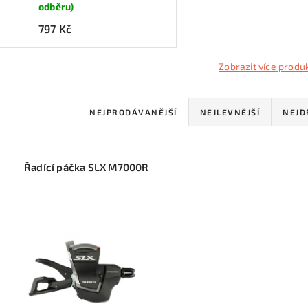
odběru)
797 Kč
Zobrazit více produ
Ř
NEJPRODÁVANĚJŠÍ
NEJLEVNĚJŠÍ
NEJD
a
V
z
Řadící páčka SLX M7000R
ý
e
p
n
í
s
p
p
r