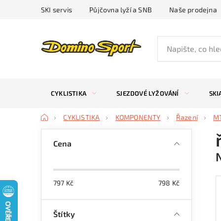
Přejít
SKI servis
Půjčovna lyží a SNB
Naše prodejna
na
obsah
CYKLISTIKA
SJEZDOVÉ LYŽOVÁNÍ
SKI
Domů
CYKLISTIKA
KOMPONENTY
Řazení
M
P
Cena
o
s
797
Kč
798
Kč
t
r
Štítky