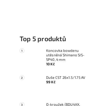
Top 5 produktů
Koncovka bowdenu
utěsněná Shimano SIS-
SP40, 4 mm
10 Kč
Duše CST 26x1.5/1.75 AV
99 Kč
O-kroužek (BDU4XX,