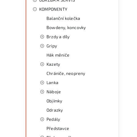
KOMPONENTY
Balanční kolečka
Bowdeny, koncovky
Brzdy a díly
Gripy
Hák měniče
Kazety
Chrániče, neopreny
Lanka
Náboje
Objímky
Odrazky
l
Pedály
Představce