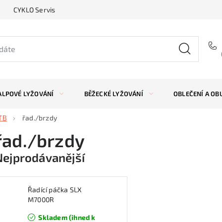
CYKLO Servis
ALPOVÉ LYŽOVÁNÍ
BĚŽECKÉ LYŽOVÁNÍ
OBLEČENÍ A OB
TB
řad./brzdy
řad./brzdy
Nejprodávanější
Řadící páčka SLX
M7000R
Skladem (ihned k