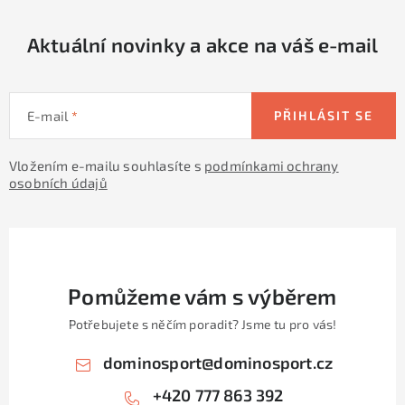
r
v
Aktuální novinky a akce na váš e-mail
k
y
v
E-mail
PŘIHLÁSIT SE
ý
p
Vložením e-mailu souhlasíte s
podmínkami ochrany
i
osobních údajů
s
u
Pomůžeme vám s výběrem
Potřebujete s něčím poradit? Jsme tu pro vás!
dominosport
@
dominosport.cz
+420 777 863 392