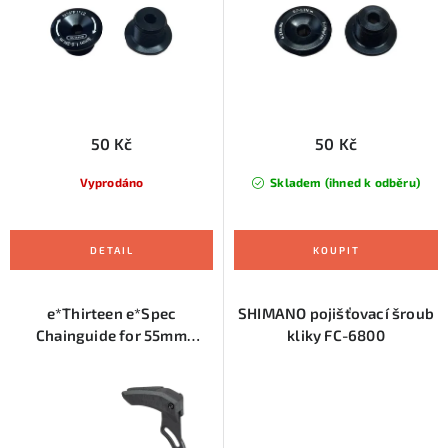
u
d
k
u
t
k
ů
t
ů
50 Kč
50 Kč
Vyprodáno
Skladem (ihned k odběru)
e*Thirteen e*Spec
SHIMANO pojišťovací šroub
Chainguide for 55mm
kliky FC-6800
Chainline for Bosch