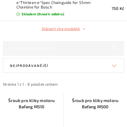
KONTAKTY
e*Thirteen e*Spec Chainguide for 55mm
Chainline for Bosch
750 Kč
Skladem (ihned k odběru)
ZNAČKY
Zobrazit více produktů
SKI servis
Půjčovna lyží a SNB
Naše prodejna
CYKLO Servis
FILTROVAT PRODUKTY
V
Ř
NEJPRODÁVANĚJŠÍ
ý
a
p
z
i
e
Stránka
1
z
1
-
8
položek celkem
s
n
p
í
Šroub pro kliky motoru
Šroub pro kliky motoru
Bafang M510
Bafang M500
r
p
o
r
d
o