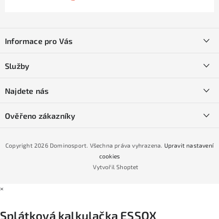
Z
á
Informace pro Vás
p
a
Kontakty
Služby
t
O nás
í
SKI servis
Najdete nás
Obchodní podmínky
Půjčovna lyží a SNB
Podmínky GDPR
Ověřeno zákazníky
Naše prodejna
Jak nakoupit na čtvrtiny bez navýšení?
CYKLO Servis
Copyright 2026
Dominosport
. Všechna práva vyhrazena.
Upravit nastavení
Podmínky nákupu na splátky ESSOX
cookies
Vytvořil Shoptet
×
Splátková kalkulačka ESSOX