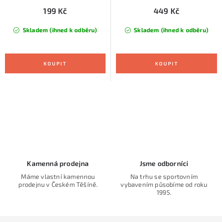
199 Kč
449 Kč
Skladem (ihned k odběru)
Skladem (ihned k odběru)
O
v
l
á
d
Kamenná prodejna
Jsme odborníci
a
Máme vlastní kamennou
Na trhu se sportovním
prodejnu v Českém Těšíně.
vybavením působíme od roku
c
1995.
í
p