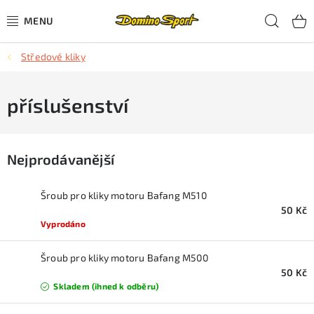
Přejít
Hled
na
obsah
Středové kliky
CYKLISTIKA
SJEZDOVÉ LYŽOVÁNÍ
příslušenství
SKIALPOVÉ LYŽOVÁNÍ
Nejprodávanější
BĚŽECKÉ LYŽOVÁNÍ
Šroub pro kliky motoru Bafang M510
OBLEČENÍ A OBUV
50 Kč
Vyprodáno
BĚHÁNÍ
Šroub pro kliky motoru Bafang M500
50 Kč
TIPY NA DÁRKY
Skladem (ihned k odběru)