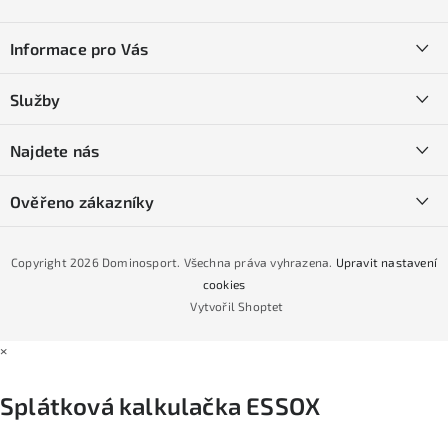
Z
á
Informace pro Vás
p
a
Kontakty
Služby
t
O nás
í
SKI servis
Najdete nás
Obchodní podmínky
Půjčovna lyží a SNB
Podmínky GDPR
Ověřeno zákazníky
Naše prodejna
Jak nakoupit na čtvrtiny bez navýšení?
CYKLO Servis
Copyright 2026
Dominosport
. Všechna práva vyhrazena.
Upravit nastavení
Podmínky nákupu na splátky ESSOX
cookies
Vytvořil Shoptet
×
Splátková kalkulačka ESSOX