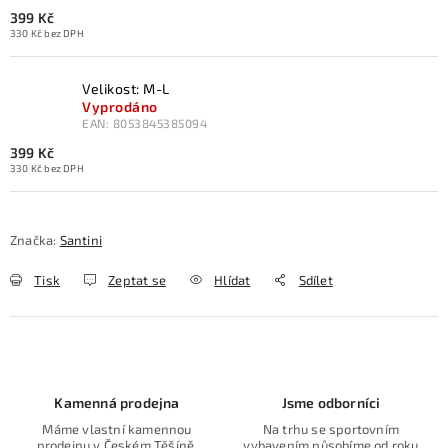
399 Kč
330 Kč bez DPH
Velikost: M-L
Vyprodáno
EAN:
8053845385094
399 Kč
330 Kč bez DPH
Značka:
Santini
Tisk
Zeptat se
Hlídat
Sdílet
Kamenná prodejna
Jsme odborníci
Máme vlastní kamennou
Na trhu se sportovním
prodejnu v Českém Těšíně.
vybavením působíme od roku