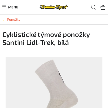
Přejít
Hled
na
obsah
Ponožky
CYKLISTIKA
Cyklistické týmové ponožky
SJEZDOVÉ LYŽOVÁNÍ
Santini Lidl-Trek, bílá
SKIALPOVÉ LYŽOVÁNÍ
BĚŽECKÉ LYŽOVÁNÍ
OBLEČENÍ A OBUV
BĚHÁNÍ
TIPY NA DÁRKY