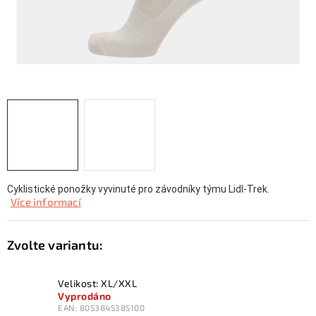
KONTAKTY
ZNAČKY
SKI servis
Půjčovna lyží a SNB
Naše prodejna
CYKLO Servis
Cyklistické ponožky vyvinuté pro závodníky týmu Lidl-Trek.
Více informací
Velikost: XL/XXL
Vyprodáno
EAN:
8053845385100