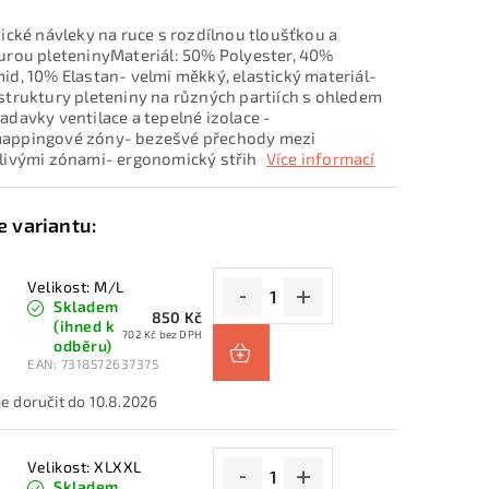
tické návleky na ruce s rozdílnou tloušťkou a
urou pleteninyMateriál: 50% Polyester, 40%
id, 10% Elastan- velmi měkký, elastický materiál-
struktury pleteniny na různých partiích s ohledem
adavky ventilace a tepelné izolace -
appingové zóny- bezešvé přechody mezi
livými zónami- ergonomický střih
Více informací
Velikost: M/L
Skladem
850 Kč
(ihned k
702 Kč bez DPH
odběru)
EAN:
7318572637375
10.8.2026
Velikost: XLXXL
Skladem