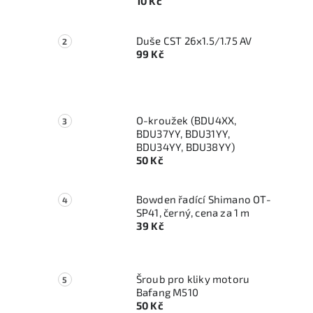
10 Kč
Duše CST 26x1.5/1.75 AV
99 Kč
O-kroužek (BDU4XX,
BDU37YY, BDU31YY,
BDU34YY, BDU38YY)
50 Kč
Bowden řadící Shimano OT-
SP41, černý, cena za 1 m
39 Kč
Šroub pro kliky motoru
Bafang M510
50 Kč