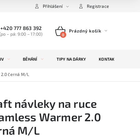
Přihlášení
Registrace
+420 777 863 392
Prázdný košík
(po – pá: 9:00 – 17:00)
NÁKUPNÍ
KOŠÍK
UV
BĚHÁNÍ
TIPY NA DÁRKY
KONTAKTY
ZN
 2.0 černá M/L
aft návleky na ruce
amless Warmer 2.0
rná M/L