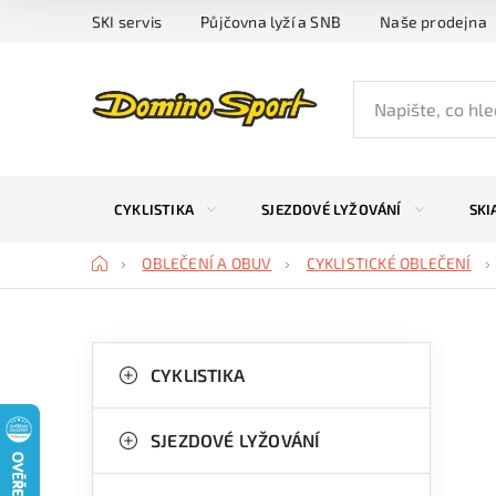
Přejít
SKI servis
Půjčovna lyží a SNB
Naše prodejna
na
obsah
CYKLISTIKA
SJEZDOVÉ LYŽOVÁNÍ
SKI
Domů
OBLEČENÍ A OBUV
CYKLISTICKÉ OBLEČENÍ
P
K
Přeskočit
kategorie
CYKLISTIKA
a
o
t
s
SJEZDOVÉ LYŽOVÁNÍ
e
t