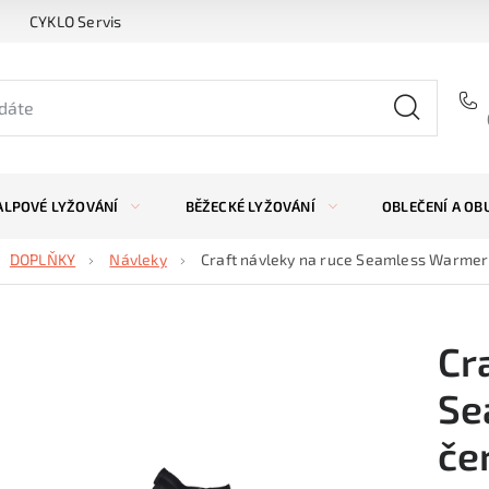
CYKLO Servis
ALPOVÉ LYŽOVÁNÍ
BĚŽECKÉ LYŽOVÁNÍ
OBLEČENÍ A OB
DOPLŇKY
Návleky
Craft návleky na ruce Seamless Warmer
Cr
Se
če