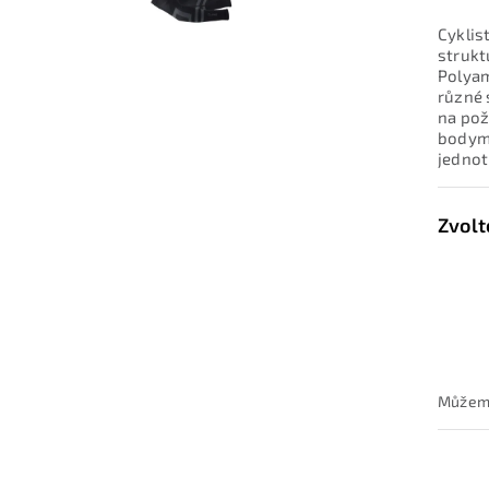
Cyklis
strukt
Polyam
různé 
na pož
bodym
jednot