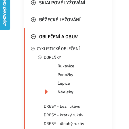
g
SKIALPOVÉ LYŽOVÁNÍ
r
o
a
r
BĚŽECKÉ LYŽOVÁNÍ
n
i
OBLEČENÍ A OBUV
e
n
CYKLISTICKÉ OBLEČENÍ
í
DOPLŇKY
p
Rukavice
a
Ponožky
n
Čepice
Návleky
e
l
DRESY - bez rukávu
DRESY - krátký rukáv
DRESY - dlouhý rukáv