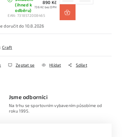
890 Kč
(ihned k
736 Kč bez DPH
odběru)
EAN:
7318572008465
10.8.2026
:
Craft
k
Zeptat se
Hlídat
Sdílet
Jsme odborníci
Na trhu se sportovním vybavením působíme od
roku 1995.