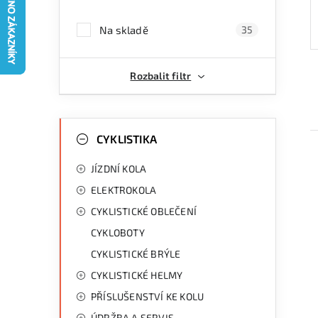
a
Na skladě
35
n
n
Rozbalit filtr
í
p
K
Přeskočit
kategorie
CYKLISTIKA
a
a
JÍZDNÍ KOLA
n
t
ELEKTROKOLA
e
e
CYKLISTICKÉ OBLEČENÍ
g
l
CYKLOBOTY
i
o
CYKLISTICKÉ BRÝLE
r
CYKLISTICKÉ HELMY
i
PŘÍSLUŠENSTVÍ KE KOLU
e
ÚDRŽBA A SERVIS