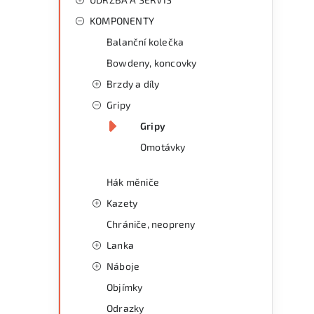
KOMPONENTY
Balanční kolečka
Bowdeny, koncovky
Brzdy a díly
Gripy
Gripy
Omotávky
Hák měniče
Kazety
Chrániče, neopreny
Lanka
Náboje
Objímky
Odrazky