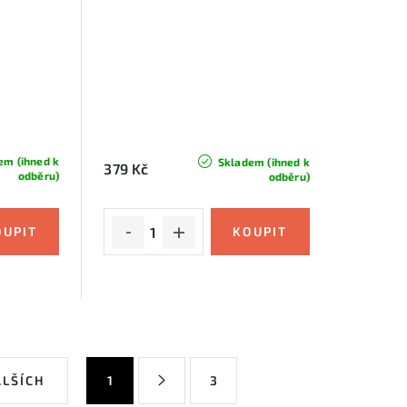
em (ihned k
Skladem (ihned k
379 Kč
odběru)
odběru)
S
ALŠÍCH
1
3
t