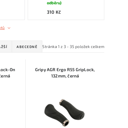
odběru)
310 Kč
ktů
Stránka
1
z
3
-
35
položek celkem
AŽŠÍ
ABECEDNĚ
Lock-On
Gripy AGR Ergo R55 GripLock,
černá
132mm, černá