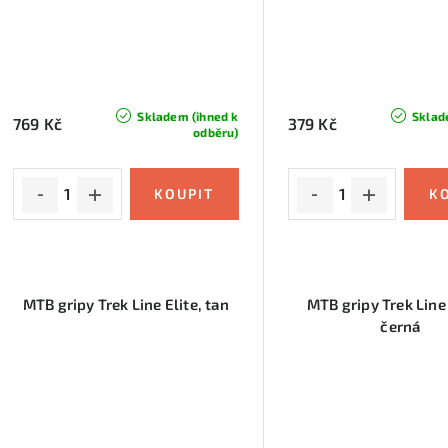
Skladem (ihned k
Sklad
769 Kč
379 Kč
odběru)
MTB gripy Trek Line Elite, tan
MTB gripy Trek Lin
černá