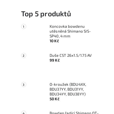
i
Top 5 produktů
Koncovka bowdenu
utěsněná Shimano SIS-
SP40, 4 mm
10 Kč
Duše CST 26x1.5/1.75 AV
99 Kč
O-kroužek (BDU4XX,
BDU37YY, BDU31YY,
BDU34YY, BDU38YY)
50 Kč
Bowden řadící Shimano OT-