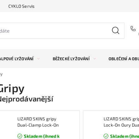
CYKLO Servis
ALPOVÉ LYŽOVÁNÍ
BĚŽECKÉ LYŽOVÁNÍ
OBLEČENÍ A OB
py
Gripy
Nejprodávanější
LIZARD SKINS gripy
LIZARD SKINS gri
Dual-Clamp Lock-On
Lock-On Oury Dua
Peaty černá
Clamp, černá
Skladem (ihned k
Skladem (ihn