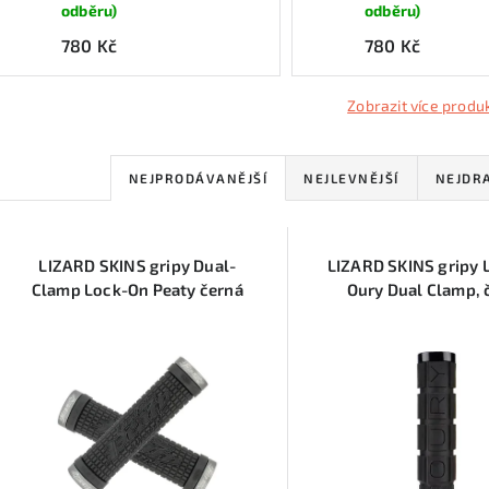
odběru)
odběru)
780 Kč
780 Kč
Zobrazit více produ
Ř
NEJPRODÁVANĚJŠÍ
NEJLEVNĚJŠÍ
NEJDR
a
V
z
LIZARD SKINS gripy Dual-
LIZARD SKINS gripy 
ý
e
Clamp Lock-On Peaty černá
Oury Dual Clamp, 
p
n
í
s
p
p
r