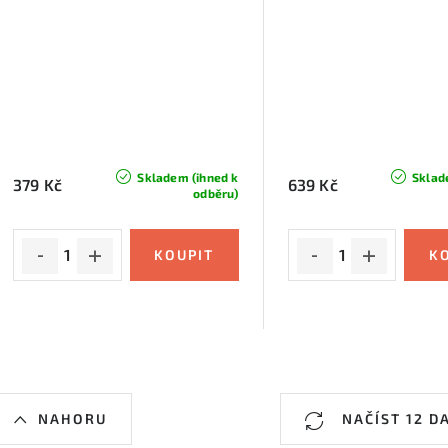
Skladem (ihned k
Sklad
379 Kč
639 Kč
odběru)
O
NAHORU
NAČÍST 12 D
v