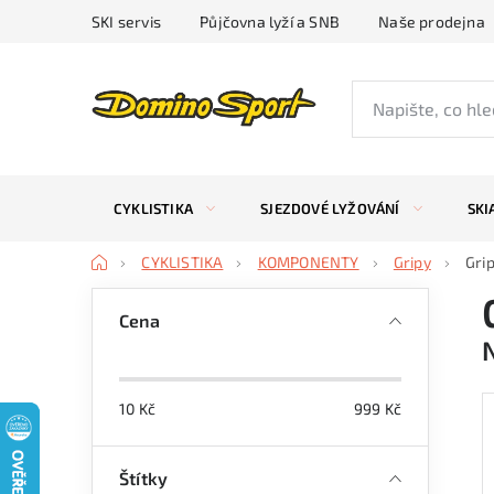
Přejít
SKI servis
Půjčovna lyží a SNB
Naše prodejna
na
obsah
CYKLISTIKA
SJEZDOVÉ LYŽOVÁNÍ
SKI
Domů
CYKLISTIKA
KOMPONENTY
Gripy
Gri
P
Cena
o
s
10
Kč
999
Kč
t
r
Štítky