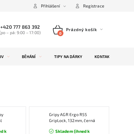
Přihlášení
Registrace
+420 777 863 392
Prázdný košík
(po – pá: 9:00 – 17:00)
NÁKUPNÍ
KOŠÍK
UV
BĚHÁNÍ
TIPY NA DÁRKY
KONTAKTY
ZN
py
Gripy AGR Ergo R55
l
GripLock, 132mm, černá
ed k
Skladem (ihned k