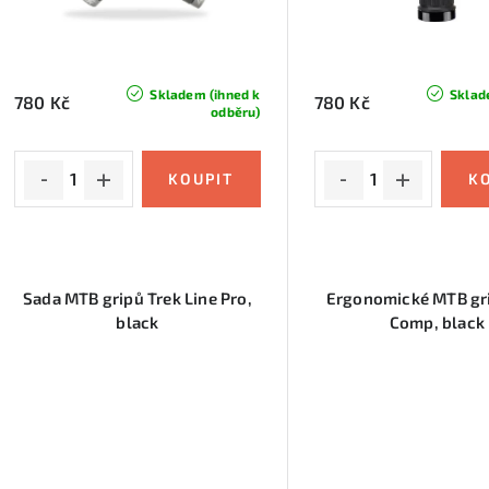
r
o
o
d
d
u
Skladem (ihned k
Sklad
780 Kč
780 Kč
odběru)
u
k
k
t
t
ů
ů
Sada MTB gripů Trek Line Pro,
Ergonomické MTB gri
black
Comp, black