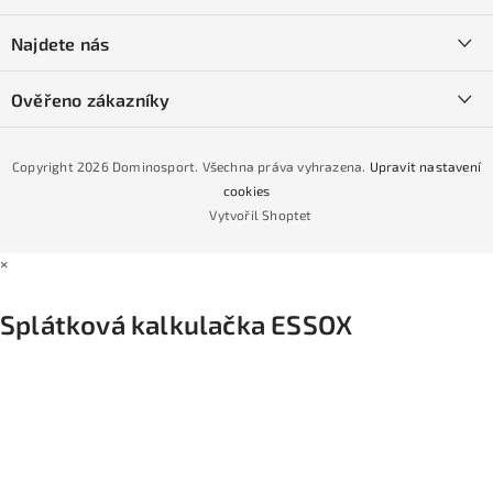
t
O nás
í
SKI servis
Najdete nás
Obchodní podmínky
Půjčovna lyží a SNB
Podmínky GDPR
Ověřeno zákazníky
Naše prodejna
Jak nakoupit na čtvrtiny bez navýšení?
CYKLO Servis
Copyright 2026
Dominosport
. Všechna práva vyhrazena.
Upravit nastavení
Podmínky nákupu na splátky ESSOX
cookies
Vytvořil Shoptet
×
Splátková kalkulačka ESSOX