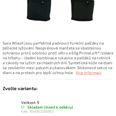
KONTAKTY
ZNAČKY
SKI servis
Půjčovna lyží a SNB
Naše prodejna
CYKLO Servis
Swix AtlasX jsou perfektně padnoucí funkční palčáky na
běžecké lyžování. Neoprénová manžeta se sbalitelnou
ochranou prstů odolnou proti větru a 60g PrimaLoft® izolace
na hřbetu - ideální kombinace rukavice a palčáků na trénink
a závody na lyžích za chladných dní. Syntetická kůže na dlani
se zesílením mezi palcem a ukazovákem. Silikonové sekce na
dlani a na prstech pro lepší úchop hole.
Více informací
Velikost: 9
Skladem (ihned k odběru)
EAN:
7045952260983