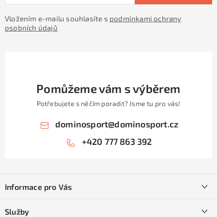
Vložením e-mailu souhlasíte s
podmínkami ochrany
osobních údajů
Pomůžeme vám s výběrem
Potřebujete s něčím poradit? Jsme tu pro vás!
dominosport
@
dominosport.cz
+420 777 863 392
Z
á
Informace pro Vás
p
a
Kontakty
Služby