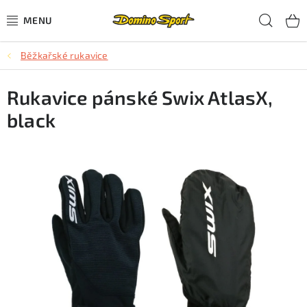
Přejít
Hled
na
obsah
Běžkařské rukavice
CYKLISTIKA
Rukavice pánské Swix AtlasX,
SJEZDOVÉ LYŽOVÁNÍ
black
SKIALPOVÉ LYŽOVÁNÍ
BĚŽECKÉ LYŽOVÁNÍ
OBLEČENÍ A OBUV
BĚHÁNÍ
TIPY NA DÁRKY