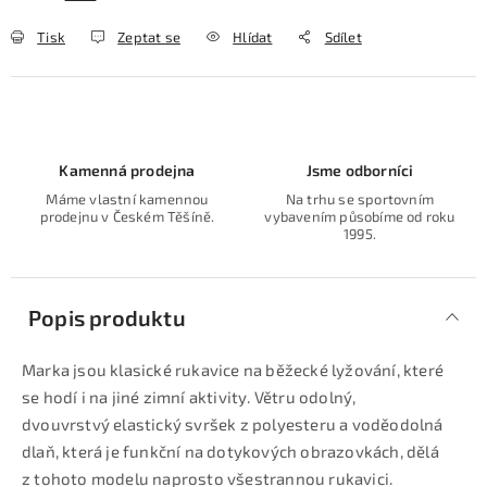
Tisk
Zeptat se
Hlídat
Sdílet
Kamenná prodejna
Jsme odborníci
Máme vlastní kamennou
Na trhu se sportovním
prodejnu v Českém Těšíně.
vybavením působíme od roku
1995.
Popis produktu
Marka jsou klasické rukavice na běžecké lyžování, které
se hodí i na jiné zimní aktivity. Větru odolný,
dvouvrstvý elastický svršek z polyesteru a voděodolná
dlaň, která je funkční na dotykových obrazovkách, dělá
z tohoto modelu naprosto všestrannou rukavici.