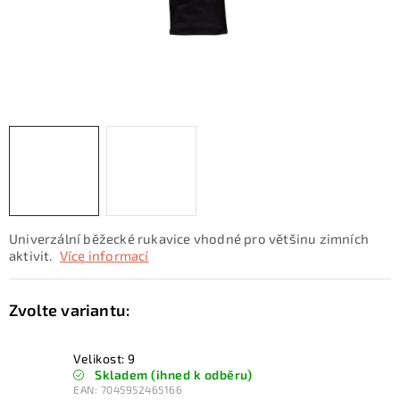
KONTAKTY
ZNAČKY
SKI servis
Půjčovna lyží a SNB
Naše prodejna
CYKLO Servis
Univerzální běžecké rukavice vhodné pro většinu zimních
aktivit.
Více informací
Velikost: 9
Skladem (ihned k odběru)
EAN:
7045952465166