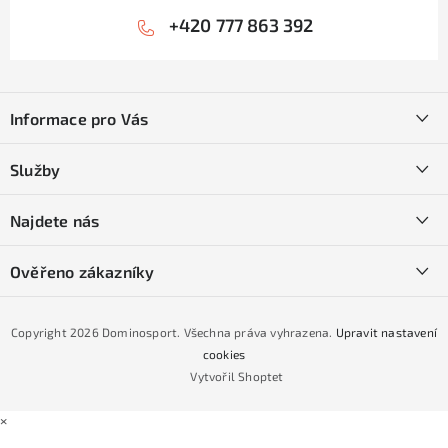
+420 777 863 392
Z
á
Informace pro Vás
p
a
Kontakty
Služby
t
O nás
í
SKI servis
Najdete nás
Obchodní podmínky
Půjčovna lyží a SNB
Podmínky GDPR
Ověřeno zákazníky
Naše prodejna
Jak nakoupit na čtvrtiny bez navýšení?
CYKLO Servis
Copyright 2026
Dominosport
. Všechna práva vyhrazena.
Upravit nastavení
Podmínky nákupu na splátky ESSOX
cookies
Vytvořil Shoptet
×