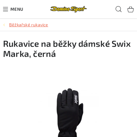
Přejít
Hled
na
obsah
Běžkařské rukavice
CYKLISTIKA
Rukavice na běžky dámské Swix
SJEZDOVÉ LYŽOVÁNÍ
Marka, černá
SKIALPOVÉ LYŽOVÁNÍ
BĚŽECKÉ LYŽOVÁNÍ
OBLEČENÍ A OBUV
BĚHÁNÍ
TIPY NA DÁRKY