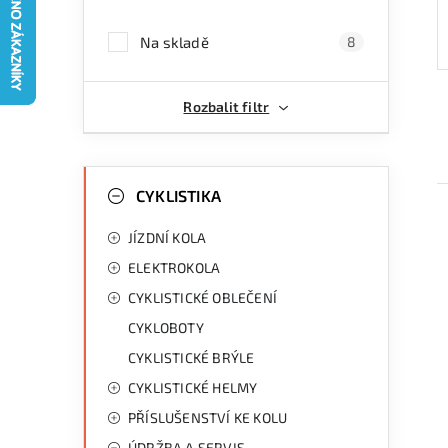
a
Na skladě
8
n
n
Rozbalit filtr
í
p
K
Přeskočit
kategorie
CYKLISTIKA
a
a
JÍZDNÍ KOLA
n
t
ELEKTROKOLA
e
e
CYKLISTICKÉ OBLEČENÍ
g
l
CYKLOBOTY
i
o
CYKLISTICKÉ BRÝLE
r
CYKLISTICKÉ HELMY
i
PŘÍSLUŠENSTVÍ KE KOLU
e
ÚDRŽBA A SERVIS