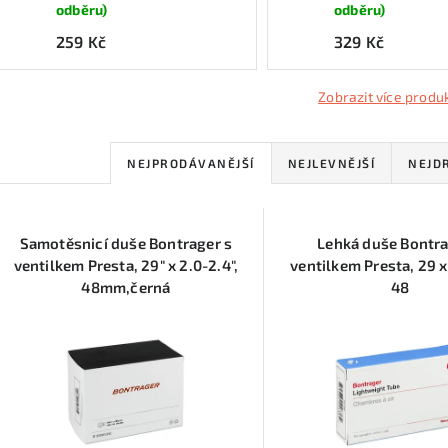
odběru)
odběru)
259 Kč
329 Kč
Zobrazit více produ
Ř
NEJPRODÁVANĚJŠÍ
NEJLEVNĚJŠÍ
NEJD
a
V
z
Samotěsnicí duše Bontrager s
Lehká duše Bontra
ý
e
ventilkem Presta, 29" x 2.0-2.4",
ventilkem Presta, 29 x
48mm,černá
48
p
n
í
s
p
p
r