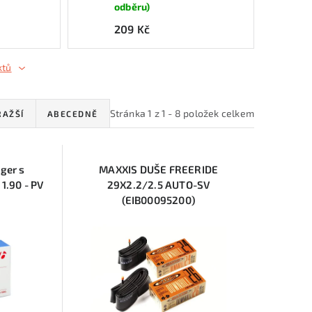
odběru)
209 Kč
ktů
Stránka
1
z
1
-
8
položek celkem
RAŽŠÍ
ABECEDNĚ
ger s
MAXXIS DUŠE FREERIDE
 1.90 - PV
29X2.2/2.5 AUTO-SV
(EIB00095200)