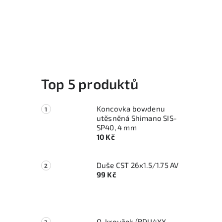
í
Top 5 produktů
Koncovka bowdenu
utěsněná Shimano SIS-
SP40, 4 mm
10 Kč
Duše CST 26x1.5/1.75 AV
99 Kč
O-kroužek (BDU4XX,