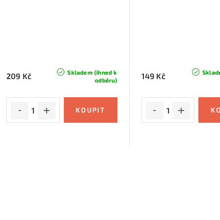
Skladem (ihned k
Sklad
209 Kč
149 Kč
odběru)
O
v