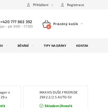
Přihlášení
Registrace
+420 777 863 392
Prázdný košík
(po – pá: 9:00 – 17:00)
NÁKUPNÍ
KOŠÍK
UV
BĚHÁNÍ
TIPY NA DÁRKY
KONTAKTY
ZN
ager s
MAXXIS DUŠE FREERIDE
 29 x
29X2.2/2.5 AUTO-SV
(EIB00095200)
ed k
Skladem (ihned k