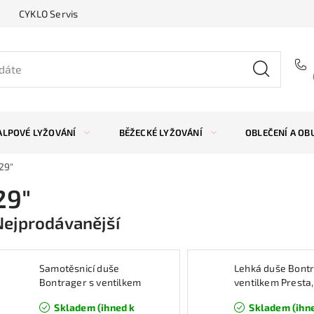
CYKLO Servis
ALPOVÉ LYŽOVÁNÍ
BĚŽECKÉ LYŽOVÁNÍ
OBLEČENÍ A OB
29"
29"
Nejprodávanější
Samotěsnicí duše
Lehká duše Bontr
Bontrager s ventilkem
ventilkem Presta,
Presta, 29" x 2.0-2.4",
1.90 - PV 48
Skladem (ihned k
Skladem (ihn
48mm,černá