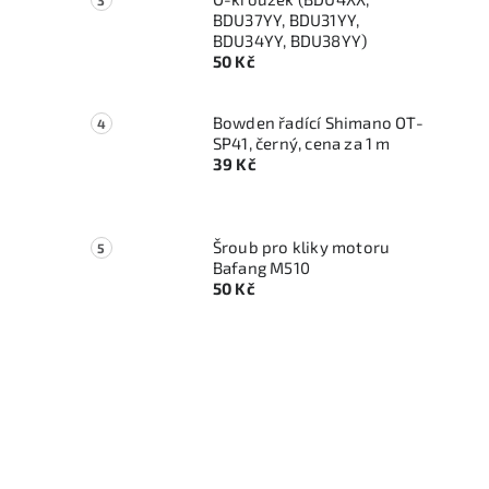
i
BDU37YY, BDU31YY,
BDU34YY, BDU38YY)
50 Kč
Bowden řadící Shimano OT-
SP41, černý, cena za 1 m
39 Kč
Šroub pro kliky motoru
Bafang M510
50 Kč