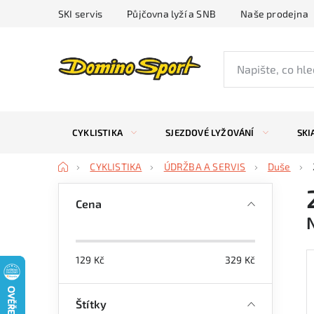
Přejít
SKI servis
Půjčovna lyží a SNB
Naše prodejna
na
obsah
CYKLISTIKA
SJEZDOVÉ LYŽOVÁNÍ
SKI
Domů
CYKLISTIKA
ÚDRŽBA A SERVIS
Duše
P
Cena
o
s
129
Kč
329
Kč
t
r
Štítky