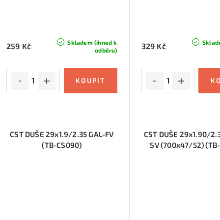
r
o
o
d
d
u
Skladem (ihned k
Sklad
259 Kč
329 Kč
odběru)
u
k
k
t
t
ů
ů
CST DUŠE 29x1.9/2.35 GAL-FV
CST DUŠE 29x1.90/2.
(TB-CS090)
SV (700x47/52) (TB