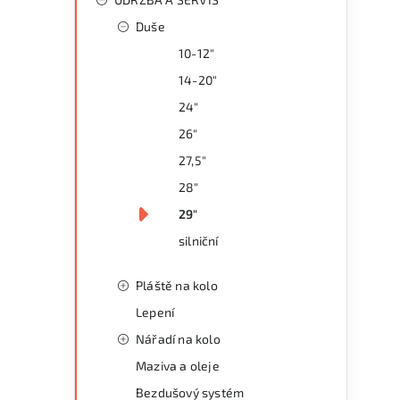
Duše
10-12"
14-20"
24"
26"
27,5"
28"
29"
silniční
Pláště na kolo
Lepení
Nářadí na kolo
Maziva a oleje
Bezdušový systém