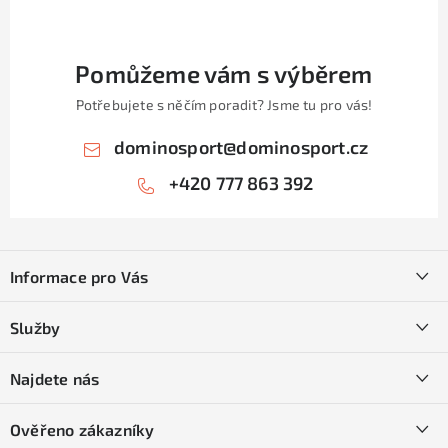
Pomůžeme vám s výběrem
Potřebujete s něčím poradit? Jsme tu pro vás!
dominosport
@
dominosport.cz
+420 777 863 392
Z
á
Informace pro Vás
p
a
Kontakty
Služby
t
O nás
í
SKI servis
Najdete nás
Obchodní podmínky
Půjčovna lyží a SNB
Podmínky GDPR
Ověřeno zákazníky
Naše prodejna