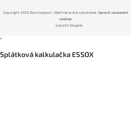
Jak nakoupit na čtvrtiny bez navýšení?
CYKLO Servis
Copyright 2026
Dominosport
. Všechna práva vyhrazena.
Upravit nastavení
Podmínky nákupu na splátky ESSOX
cookies
Vytvořil Shoptet
×
Splátková kalkulačka ESSOX