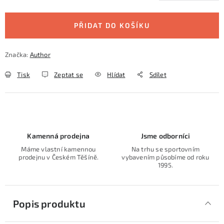
Měrná cena:
PŘIDAT DO KOŠÍKU
Značka:
Author
Tisk
Zeptat se
Hlídat
Sdílet
Kamenná prodejna
Jsme odborníci
Máme vlastní kamennou
Na trhu se sportovním
prodejnu v Českém Těšíně.
vybavením působíme od roku
1995.
Popis produktu