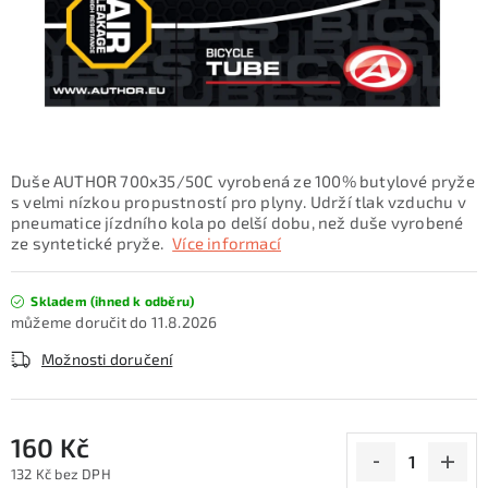
KONTAKTY
ZNAČKY
SKI servis
Půjčovna lyží a SNB
Naše prodejna
CYKLO Servis
Duše AUTHOR 700x35/50C vyrobená ze 100% butylové pryže
s velmi nízkou propustností pro plyny. Udrží tlak vzduchu v
pneumatice jízdního kola po delší dobu, než duše vyrobené
ze syntetické pryže.
Více informací
Skladem (ihned k odběru)
11.8.2026
Možnosti doručení
160 Kč
132 Kč bez DPH