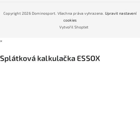
Jak nakoupit na čtvrtiny bez navýšení?
CYKLO Servis
Copyright 2026
Dominosport
. Všechna práva vyhrazena.
Upravit nastavení
Podmínky nákupu na splátky ESSOX
cookies
Vytvořil Shoptet
×
Splátková kalkulačka ESSOX