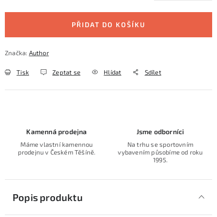
Měrná cena:
PŘIDAT DO KOŠÍKU
Značka:
Author
Tisk
Zeptat se
Hlídat
Sdílet
Kamenná prodejna
Jsme odborníci
Máme vlastní kamennou
Na trhu se sportovním
prodejnu v Českém Těšíně.
vybavením působíme od roku
1995.
Popis produktu