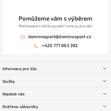
Pomůžeme vám s výběrem
Potřebujete s něčím poradit? Jsme tu pro vás!
dominosport
@
dominosport.cz
+420 777 863 392
Z
á
Informace pro Vás
p
a
Kontakty
Služby
t
O nás
í
SKI servis
Najdete nás
Obchodní podmínky
Půjčovna lyží a SNB
Podmínky GDPR
Ověřeno zákazníky
Naše prodejna