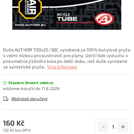
KONTAKTY
ZNAČKY
SKI servis
Půjčovna lyží a SNB
Naše prodejna
CYKLO Servis
Duše AUTHOR 700x25/38C vyrobená ze 100% butylové pryže
s velmi nízkou propustností pro plyny. Udrží tlak vzduchu v
pneumatice jízdního kola po delší dobu, než duše vyrobené
ze syntetické pryže.
Více informací
Skladem (ihned k odběru)
11.8.2026
Možnosti doručení
160 Kč
132 Kč bez DPH