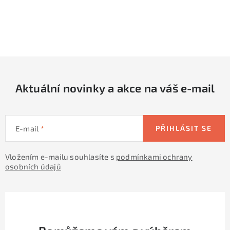
O
v
l
á
d
Aktuální novinky a akce na váš e-mail
a
c
í
E-mail
PŘIHLÁSIT SE
p
r
Vložením e-mailu souhlasíte s
podmínkami ochrany
v
osobních údajů
k
y
v
ý
p