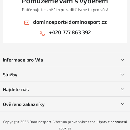
Pomůžeme vám s výběrem
i
Potřebujete s něčím poradit? Jsme tu pro vás!
s
u
dominosport
@
dominosport.cz
+420 777 863 392
Z
á
Informace pro Vás
p
a
Kontakty
Služby
t
O nás
í
SKI servis
Najdete nás
Obchodní podmínky
Půjčovna lyží a SNB
Podmínky GDPR
Ověřeno zákazníky
Naše prodejna
Jak nakoupit na čtvrtiny bez navýšení?
CYKLO Servis
Copyright 2026
Dominosport
. Všechna práva vyhrazena.
Upravit nastavení
Podmínky nákupu na splátky ESSOX
cookies