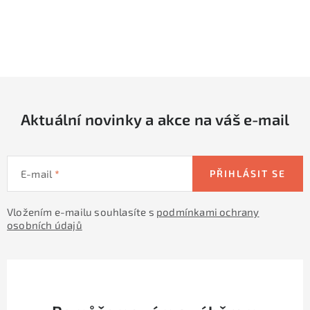
O
v
l
á
d
Aktuální novinky a akce na váš e-mail
a
c
í
E-mail
PŘIHLÁSIT SE
p
r
Vložením e-mailu souhlasíte s
podmínkami ochrany
v
osobních údajů
k
y
v
ý
p