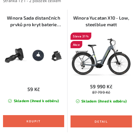
i
e
KONTAKTY
Stránka
1
z
1
-
2
položek celkem
s
n
ZNAČKY
p
í
Winora Sada distančních
Winora Yucatan X10 - Low,
prvků pro kryt baterie
steelblue matt
r
p
Yakun, cena za 1 ks
SKI servis
Půjčovna lyží a SNB
Naše prodejna
o
r
31 %
d
o
CYKLO Servis
Akce
u
d
k
u
t
k
ů
t
ů
59 990 Kč
59 Kč
87 799 Kč
Skladem (ihned k odběru)
Skladem (ihned k odběru)