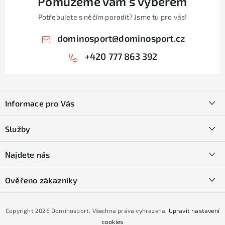
Pomůžeme vám s výběrem
i
Potřebujete s něčím poradit? Jsme tu pro vás!
s
u
dominosport
@
dominosport.cz
+420 777 863 392
Z
á
Informace pro Vás
p
a
Kontakty
Služby
t
O nás
í
SKI servis
Najdete nás
Obchodní podmínky
Půjčovna lyží a SNB
Podmínky GDPR
Ověřeno zákazníky
Naše prodejna
Jak nakoupit na čtvrtiny bez navýšení?
CYKLO Servis
Copyright 2026
Dominosport
. Všechna práva vyhrazena.
Upravit nastavení
Podmínky nákupu na splátky ESSOX
cookies