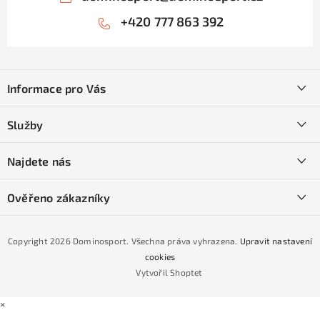
+420 777 863 392
Z
á
Informace pro Vás
p
a
Kontakty
Služby
t
O nás
í
SKI servis
Najdete nás
Obchodní podmínky
Půjčovna lyží a SNB
Podmínky GDPR
Ověřeno zákazníky
Naše prodejna
Jak nakoupit na čtvrtiny bez navýšení?
CYKLO Servis
Copyright 2026
Dominosport
. Všechna práva vyhrazena.
Upravit nastavení
Podmínky nákupu na splátky ESSOX
cookies
Vytvořil Shoptet
×