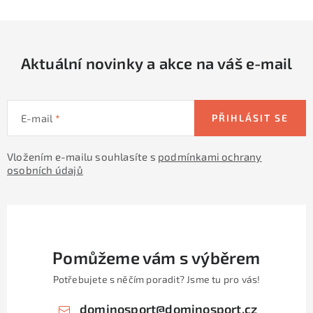
l
á
d
Aktuální novinky a akce na váš e-mail
a
c
í
E-mail
PŘIHLÁSIT SE
p
r
Vložením e-mailu souhlasíte s
podmínkami ochrany
v
osobních údajů
k
y
v
ý
p
Pomůžeme vám s výběrem
i
Potřebujete s něčím poradit? Jsme tu pro vás!
s
u
dominosport
@
dominosport.cz