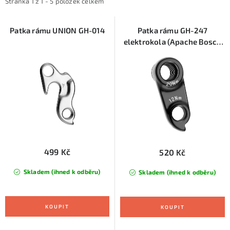
i
e
KONTAKTY
Stránka
1
z
1
-
5
položek celkem
s
n
ZNAČKY
p
í
Patka rámu UNION GH-014
Patka rámu GH-247
elektrokola (Apache Bosch
r
p
2018), KTM
SKI servis
Půjčovna lyží a SNB
Naše prodejna
o
r
d
o
CYKLO Servis
u
d
k
u
t
k
ů
t
ů
499 Kč
520 Kč
Skladem (ihned k odběru)
Skladem (ihned k odběru)