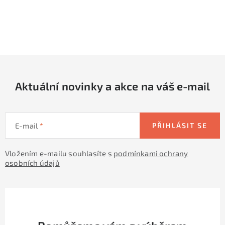
O
v
l
á
d
Aktuální novinky a akce na váš e-mail
a
c
í
E-mail
PŘIHLÁSIT SE
p
r
Vložením e-mailu souhlasíte s
podmínkami ochrany
v
osobních údajů
k
y
v
ý
p