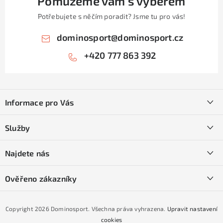
Pomůžeme vám s výběrem
i
Potřebujete s něčím poradit? Jsme tu pro vás!
s
u
dominosport
@
dominosport.cz
+420 777 863 392
Z
á
Informace pro Vás
p
a
Kontakty
Služby
t
O nás
í
SKI servis
Najdete nás
Obchodní podmínky
Půjčovna lyží a SNB
Podmínky GDPR
Ověřeno zákazníky
Naše prodejna
Jak nakoupit na čtvrtiny bez navýšení?
CYKLO Servis
Copyright 2026
Dominosport
. Všechna práva vyhrazena.
Upravit nastavení
Podmínky nákupu na splátky ESSOX
cookies