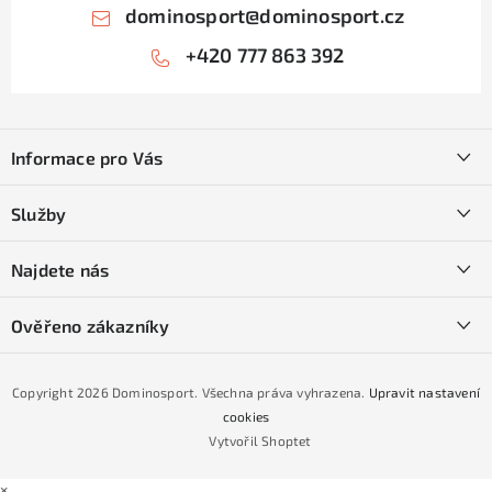
dominosport
@
dominosport.cz
+420 777 863 392
Z
á
Informace pro Vás
p
a
Kontakty
Služby
t
O nás
í
SKI servis
Najdete nás
Obchodní podmínky
Půjčovna lyží a SNB
Podmínky GDPR
Ověřeno zákazníky
Naše prodejna
Jak nakoupit na čtvrtiny bez navýšení?
CYKLO Servis
Copyright 2026
Dominosport
. Všechna práva vyhrazena.
Upravit nastavení
Podmínky nákupu na splátky ESSOX
cookies
Vytvořil Shoptet
×