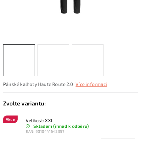
KONTAKTY
ZNAČKY
SKI servis
Půjčovna lyží a SNB
Naše prodejna
CYKLO Servis
Pánské kalhoty Haute Route 2.0
Více informací
Akce
Velikost: XXL
Skladem (ihned k odběru)
EAN:
9010441642357