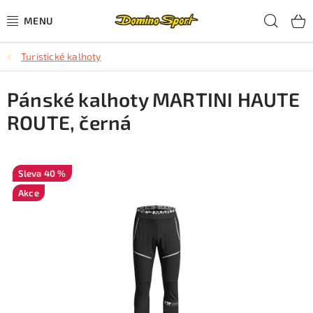
Přejít
Hled
na
obsah
Turistické kalhoty
CYKLISTIKA
Pánské kalhoty MARTINI HAUTE
SJEZDOVÉ LYŽOVÁNÍ
ROUTE, černá
SKIALPOVÉ LYŽOVÁNÍ
BĚŽECKÉ LYŽOVÁNÍ
40 %
Akce
OBLEČENÍ A OBUV
BĚHÁNÍ
TIPY NA DÁRKY