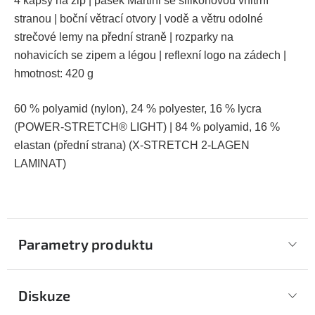
4 kapsy na zip | pásek Martini se silikonovou vnitřní
stranou | boční větrací otvory | vodě a větru odolné
strečové lemy na přední straně | rozparky na
nohavicích se zipem a légou | reflexní logo na zádech |
hmotnost: 420 g
60 % polyamid (nylon), 24 % polyester, 16 % lycra
(POWER-STRETCH® LIGHT) | 84 % polyamid, 16 %
elastan (přední strana) (X-STRETCH 2-LAGEN
LAMINAT)
Parametry produktu
Diskuze