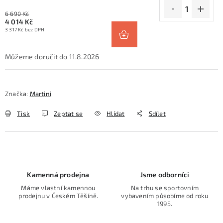
6 690 Kč
4 014 Kč
3 317 Kč bez DPH
11.8.2026
Značka:
Martini
Tisk
Zeptat se
Hlídat
Sdílet
Kamenná prodejna
Jsme odborníci
Máme vlastní kamennou
Na trhu se sportovním
prodejnu v Českém Těšíně.
vybavením působíme od roku
1995.