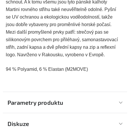
schnout. A k tomu všemu jsou tyto pánské kalhoty
Martini rovného střihu také neuvěřitelně odolné. Pyšní
se UV ochranou a ekologickou voděodolností, takže
jsou dobře vybaveny pro proměnlivé horské počasí.
Mezi další promyšlené prvky patří: strečový pas se
silikonovým povrchem pro přiléhavý, samonastavovací
střih, zadní kapsa a dvě přední kapsy na zip a reflexní
logo. Navrženo v Rakousku, vyrobeno v Evropě.
94 % Polyamid, 6 % Elastan (M2MOVE)
Parametry produktu
Diskuze