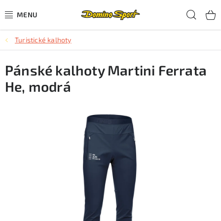
Přejít
Hled
na
obsah
Turistické kalhoty
CYKLISTIKA
Pánské kalhoty Martini Ferrata
SJEZDOVÉ LYŽOVÁNÍ
He, modrá
SKIALPOVÉ LYŽOVÁNÍ
BĚŽECKÉ LYŽOVÁNÍ
OBLEČENÍ A OBUV
BĚHÁNÍ
TIPY NA DÁRKY