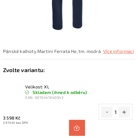
KONTAKTY
ZNAČKY
SKI servis
Půjčovna lyží a SNB
Naše prodejna
CYKLO Servis
Pánské kalhoty Martini Ferrata He, tm. modrá
Více informací
Velikost: XL
Skladem (ihned k odběru)
EAN:
9010441840043
3 598 Kč
2 974 Kč bez DPH