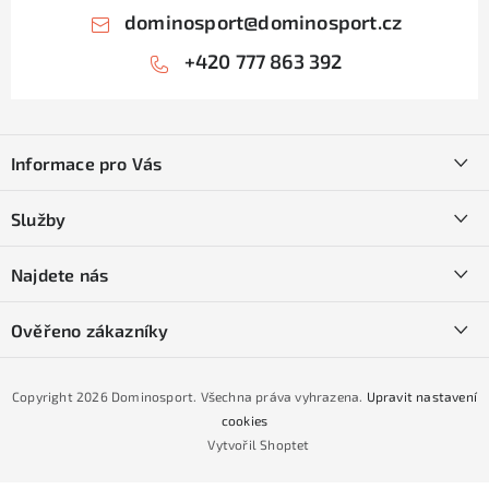
dominosport
@
dominosport.cz
+420 777 863 392
Z
á
Informace pro Vás
p
a
Kontakty
Služby
t
O nás
í
SKI servis
Najdete nás
Obchodní podmínky
Půjčovna lyží a SNB
Podmínky GDPR
Ověřeno zákazníky
Naše prodejna
Jak nakoupit na čtvrtiny bez navýšení?
CYKLO Servis
Copyright 2026
Dominosport
. Všechna práva vyhrazena.
Upravit nastavení
Podmínky nákupu na splátky ESSOX
cookies
Vytvořil Shoptet