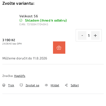
Velikost: 56
Skladem (ihned k odběru)
EAN:
7318841704845
3 190 Kč
2 636 Kč bez DPH
11.8.2026
Značka:
Haglöfs
Tisk
Zeptat se
Hlídat
Sdílet