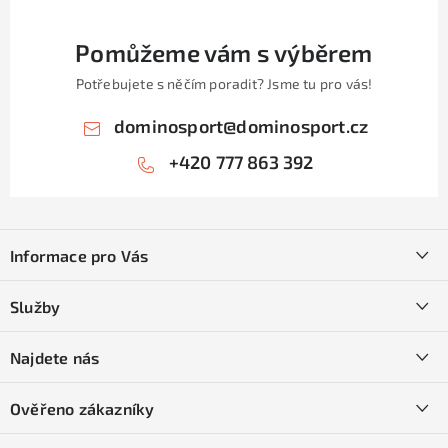
Pomůžeme vám s výběrem
Potřebujete s něčím poradit? Jsme tu pro vás!
dominosport
@
dominosport.cz
+420 777 863 392
Z
á
Informace pro Vás
p
a
Kontakty
Služby
t
O nás
í
SKI servis
Najdete nás
Obchodní podmínky
Půjčovna lyží a SNB
Podmínky GDPR
Ověřeno zákazníky
Naše prodejna
Jak nakoupit na čtvrtiny bez navýšení?