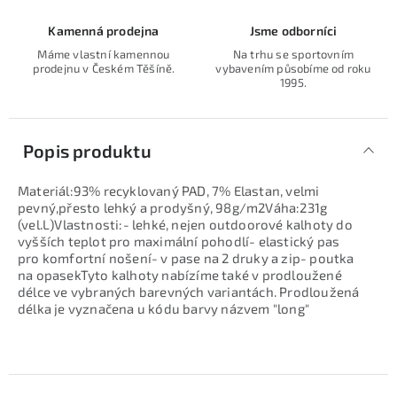
Kamenná prodejna
Jsme odborníci
Máme vlastní kamennou
Na trhu se sportovním
prodejnu v Českém Těšíně.
vybavením působíme od roku
1995.
Popis produktu
Materiál:93% recyklovaný PAD, 7% Elastan, velmi
pevný,přesto lehký a prodyšný, 98g/m2Váha:231g
(vel.L)Vlastnosti:- lehké, nejen outdoorové kalhoty do
vyšších teplot pro maximální pohodlí- elastický pas
pro komfortní nošení- v pase na 2 druky a zip- poutka
na opasekTyto kalhoty nabízíme také v prodloužené
délce ve vybraných barevných variantách. Prodloužená
délka je vyznačena u kódu barvy názvem "long"