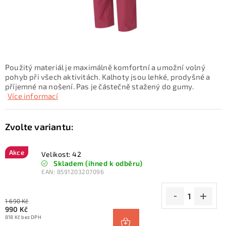
KONTAKTY
ZNAČKY
SKI servis
Půjčovna lyží a SNB
Naše prodejna
Použitý materiál je maximálně komfortní a umožní volný
CYKLO Servis
pohyb při všech aktivitách. Kalhoty jsou lehké, prodyšné a
příjemné na nošení. Pas je částečně stažený do gumy.
Více informací
Akce
Velikost: 42
Skladem (ihned k odběru)
EAN:
8591203207096
1 690 Kč
990 Kč
818 Kč bez DPH