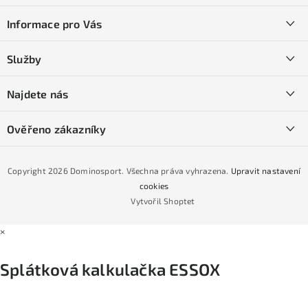
á
Informace pro Vás
p
a
Kontakty
Služby
t
O nás
í
SKI servis
Najdete nás
Obchodní podmínky
Půjčovna lyží a SNB
Podmínky GDPR
Ověřeno zákazníky
Naše prodejna
Jak nakoupit na čtvrtiny bez navýšení?
CYKLO Servis
Copyright 2026
Dominosport
. Všechna práva vyhrazena.
Upravit nastavení
Podmínky nákupu na splátky ESSOX
cookies
Vytvořil Shoptet
×
Splátková kalkulačka ESSOX