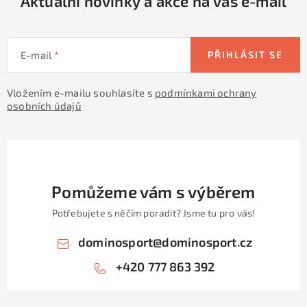
Aktuální novinky a akce na váš e-mail
E-mail
PŘIHLÁSIT SE
Vložením e-mailu souhlasíte s
podmínkami ochrany
osobních údajů
Pomůžeme vám s výběrem
Potřebujete s něčím poradit? Jsme tu pro vás!
dominosport
@
dominosport.cz
+420 777 863 392
Z