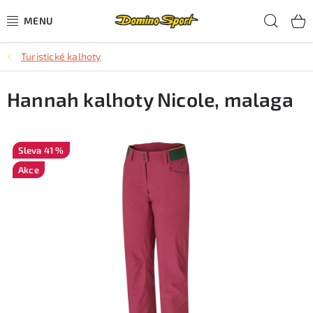
Přejít
Hled
na
obsah
Turistické kalhoty
CYKLISTIKA
Hannah kalhoty Nicole, malaga
SJEZDOVÉ LYŽOVÁNÍ
SKIALPOVÉ LYŽOVÁNÍ
41 %
BĚŽECKÉ LYŽOVÁNÍ
Akce
OBLEČENÍ A OBUV
BĚHÁNÍ
TIPY NA DÁRKY