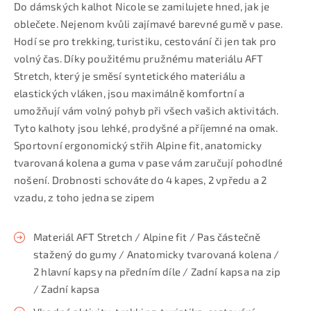
Do dámských kalhot Nicole se zamilujete hned, jak je
oblečete. Nejenom kvůli zajímavé barevné gumě v pase.
Hodí se pro trekking, turistiku, cestování či jen tak pro
volný čas. Díky použitému pružnému materiálu AFT
Stretch, který je směsí syntetického materiálu a
elastických vláken, jsou maximálně komfortní a
umožňují vám volný pohyb při všech vašich aktivitách.
Tyto kalhoty jsou lehké, prodyšné a příjemné na omak.
Sportovní ergonomický střih Alpine fit, anatomicky
tvarovaná kolena a guma v pase vám zaručují pohodlné
nošení. Drobnosti schováte do 4 kapes, 2 vpředu a 2
vzadu, z toho jedna se zipem
Materiál AFT Stretch / Alpine fit / Pas částečně
stažený do gumy / Anatomicky tvarovaná kolena /
2 hlavní kapsy na předním díle / Zadní kapsa na zip
/ Zadní kapsa