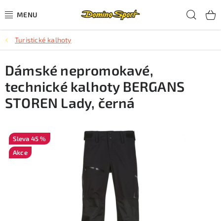
Přejít
Hled
na
obsah
Turistické kalhoty
CYKLISTIKA
Dámské nepromokavé,
SJEZDOVÉ LYŽOVÁNÍ
technické kalhoty BERGANS
SKIALPOVÉ LYŽOVÁNÍ
STOREN Lady, černá
BĚŽECKÉ LYŽOVÁNÍ
45 %
OBLEČENÍ A OBUV
Akce
BĚHÁNÍ
TIPY NA DÁRKY