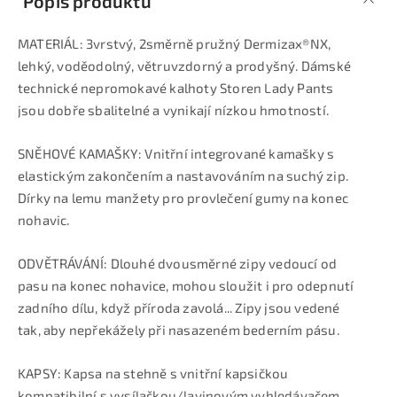
Popis produktu
MATERIÁL: 3vrstvý, 2směrně pružný Dermizax®NX,
lehký, voděodolný, větruvzdorný a prodyšný. Dámské
technické nepromokavé kalhoty Storen Lady Pants
jsou dobře sbalitelné a vynikají nízkou hmotností.
SNĚHOVÉ KAMAŠKY: Vnitřní integrované kamašky s
elastickým zakončením a nastavováním na suchý zip.
Dírky na lemu manžety pro provlečení gumy na konec
nohavic.
ODVĚTRÁVÁNÍ: Dlouhé dvousměrné zipy vedoucí od
pasu na konec nohavice, mohou sloužit i pro odepnutí
zadního dílu, když příroda zavolá... Zipy jsou vedené
tak, aby nepřekážely při nasazeném bederním pásu.
KAPSY: Kapsa na stehně s vnitřní kapsičkou
kompatibilní s vysílačkou/lavinovým vyhledávačem.