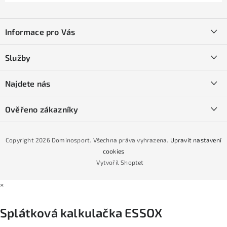
Z
á
Informace pro Vás
p
a
Kontakty
Služby
t
O nás
í
SKI servis
Najdete nás
Obchodní podmínky
Půjčovna lyží a SNB
Podmínky GDPR
Ověřeno zákazníky
Naše prodejna
Jak nakoupit na čtvrtiny bez navýšení?
CYKLO Servis
Copyright 2026
Dominosport
. Všechna práva vyhrazena.
Upravit nastavení
Podmínky nákupu na splátky ESSOX
cookies
Vytvořil Shoptet
×
Splátková kalkulačka ESSOX