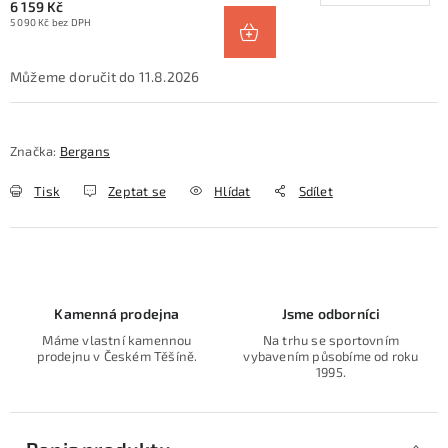
6 159 Kč
5 090 Kč bez DPH
11.8.2026
Značka:
Bergans
Tisk
Zeptat se
Hlídat
Sdílet
Kamenná prodejna
Jsme odborníci
Máme vlastní kamennou
Na trhu se sportovním
prodejnu v Českém Těšíně.
vybavením působíme od roku
1995.