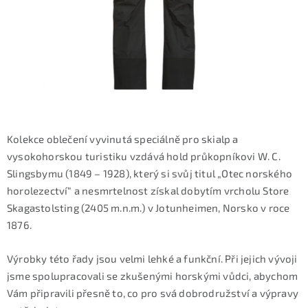
KONTAKTY
ZNAČKY
SKI servis
Půjčovna lyží a SNB
Naše prodejna
CYKLO Servis
Kolekce oblečení vyvinutá speciálně pro skialp a
vysokohorskou turistiku vzdává hold průkopníkovi W. C.
Slingsbymu (1849 – 1928), který si svůj titul „Otec norského
horolezectví“ a nesmrtelnost získal dobytím vrcholu Store
Skagastolsting (2405 m.n.m.) v Jotunheimen, Norsko v roce
1876.
Výrobky této řady jsou velmi lehké a funkční. Při jejich vývoji
jsme spolupracovali se zkušenými horskými vůdci, abychom
Vám připravili přesně to, co pro svá dobrodružství a výpravy