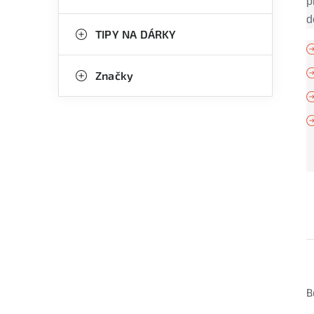
p
d
TIPY NA DÁRKY
Značky
B