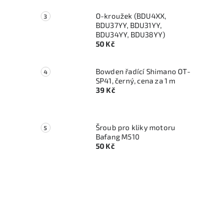
O-kroužek (BDU4XX,
BDU37YY, BDU31YY,
BDU34YY, BDU38YY)
50 Kč
Bowden řadící Shimano OT-
SP41, černý, cena za 1 m
39 Kč
Šroub pro kliky motoru
Bafang M510
50 Kč