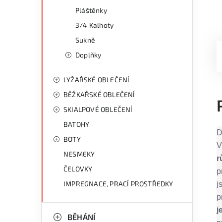
Pláštěnky
3/4 Kalhoty
Sukně
Doplňky
LYŽAŘSKÉ OBLEČENÍ
BĚŽKAŘSKÉ OBLEČENÍ
SKIALPOVÉ OBLEČENÍ
BATOHY
D
BOTY
V
NESMEKY
r
ČELOVKY
p
IMPREGNACE, PRACÍ PROSTŘEDKY
j
p
j
BĚHÁNÍ