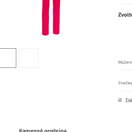
Značka
Tis
Kamenná prodejna