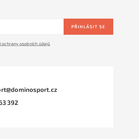
PŘIHLÁSIT SE
 ochrany osobních údajů
rt
@
dominosport.cz
63 392