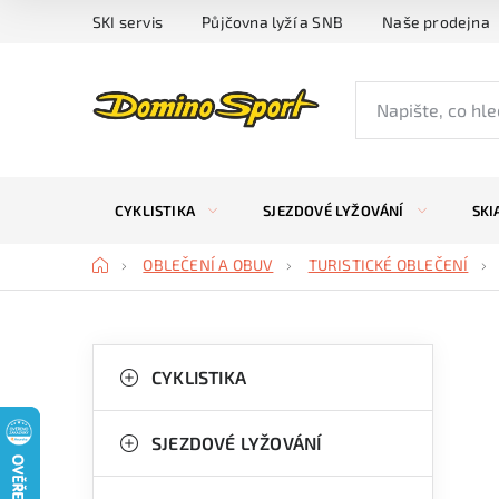
Přejít
SKI servis
Půjčovna lyží a SNB
Naše prodejna
na
obsah
CYKLISTIKA
SJEZDOVÉ LYŽOVÁNÍ
SKI
Domů
OBLEČENÍ A OBUV
TURISTICKÉ OBLEČENÍ
P
K
Přeskočit
kategorie
CYKLISTIKA
a
o
t
s
SJEZDOVÉ LYŽOVÁNÍ
e
t