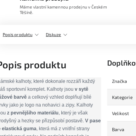
Máme vlastní kamennou prodejnu v Českém
Těšíně.
Popis produktu
Diskuze
Doplňko
Popis produktu
Značka
ámské kalhoty, které dokonale rozzáří každý
áš sportovní komplet. Kalhoty jsou
v sytě
ůžové barvě
a celkový vzhled doplňují bílé
Kategorie
rvky jako je logo na nohavici a zipy. Kalhoty
sou
z pevnějšího materiálu
, který je však
Velikost
rodyšný a hezky se přizpůsobí postavě.
V pase
e elastická guma
, která má z vnitřní strany
Barva