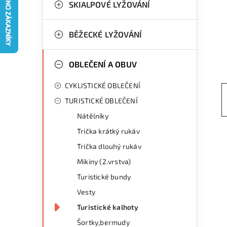
g
SKIALPOVÉ LYŽOVÁNÍ
r
o
a
r
BĚŽECKÉ LYŽOVÁNÍ
n
i
OBLEČENÍ A OBUV
e
n
CYKLISTICKÉ OBLEČENÍ
í
TURISTICKÉ OBLEČENÍ
p
Nátělníky
a
Trička krátký rukáv
n
Trička dlouhý rukáv
Mikiny (2.vrstva)
e
Turistické bundy
l
Vesty
Turistické kalhoty
Šortky,bermudy