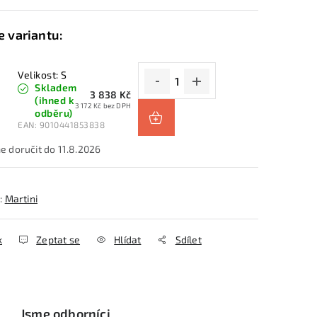
Velikost: S
Skladem
3 838 Kč
(ihned k
3 172 Kč bez DPH
odběru)
EAN:
9010441853838
11.8.2026
:
Martini
k
Zeptat se
Hlídat
Sdílet
Jsme odborníci