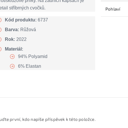
rotiskluzové prvky. Na zadních kapsách je
etail stříbrných cvočků.
Pohlaví
Kód produktu:
6737
Barva:
Růžová
Rok:
2022
Materiál:
94% Polyamid
6% Elastan
uďte první, kdo napíše příspěvek k této položce.