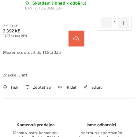
Skladem (ihned k odběru)
EAN:
7318573590624
2 990 Kč
2 392 Kč
1 977 Kč bez DPH
11.8.2026
Značka:
Craft
Tisk
Zeptat se
Hlídat
Sdílet
Kamenná prodejna
Jsme odborníci
Máme vlastní kamennou
Na trhu se sportovním