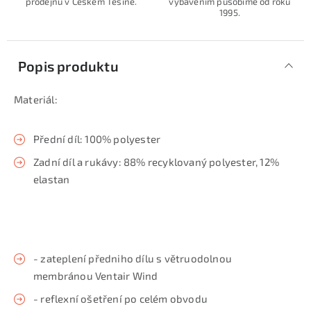
prodejnu v Českém Těšíně.
vybavením působíme od roku
1995.
Popis produktu
Materiál:
Přední díl: 100% polyester
Zadní díl a rukávy: 88% recyklovaný polyester, 12%
elastan
- zateplení předniho dílu s větruodolnou
membránou Ventair Wind
- reflexní ošetření po celém obvodu