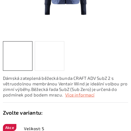
KONTAKTY
ZNAČKY
SKI servis
Půjčovna lyží a SNB
Naše prodejna
CYKLO Servis
Dámská zateplená běžecká bunda CRAFT ADV SubZ 2 s
větruodolnou membránou Ventair Wind je ideální volbou pro
zimní výběhy.Běžecká řada SubZ (Sub Zero) je určená do
podmínek pod bodem mrazu.
Více informací
Akce
Velikost: S