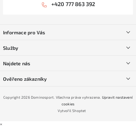
+420 777 863 392
Z
á
Informace pro Vás
p
a
Kontakty
Služby
t
O nás
í
SKI servis
Najdete nás
Obchodní podmínky
Půjčovna lyží a SNB
Podmínky GDPR
Ověřeno zákazníky
Naše prodejna
Jak nakoupit na čtvrtiny bez navýšení?
CYKLO Servis
Copyright 2026
Dominosport
. Všechna práva vyhrazena.
Upravit nastavení
Podmínky nákupu na splátky ESSOX
cookies
Vytvořil Shoptet
×