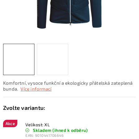
KONTAKTY
ZNAČKY
SKI servis
Půjčovna lyží a SNB
Naše prodejna
CYKLO Servis
Komfortní, vysoce funkční a ekologicky přátelská zateplená
bunda.
Více informací
Akce
Velikost: XL
Skladem (ihned k odběru)
EAN:
9010441706646