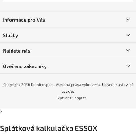
Z
á
Informace pro Vás
p
a
Kontakty
Služby
t
O nás
í
SKI servis
Najdete nás
Obchodní podmínky
Půjčovna lyží a SNB
Podmínky GDPR
Ověřeno zákazníky
Naše prodejna
Jak nakoupit na čtvrtiny bez navýšení?
CYKLO Servis
Copyright 2026
Dominosport
. Všechna práva vyhrazena.
Upravit nastavení
Podmínky nákupu na splátky ESSOX
cookies
Vytvořil Shoptet
×
Splátková kalkulačka ESSOX