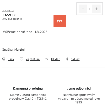
6 099 Kč
3 659 Kč
3 024 Kč bez DPH
11.8.2026
Značka:
Martini
Tisk
Zeptat se
Hlídat
Sdílet
Kamenná prodejna
Jsme odborníci
Máme vlastní kamennou
Na trhu se sportovním
prodejnu v Českém Těšíně.
vybavením působíme od roku
1995.