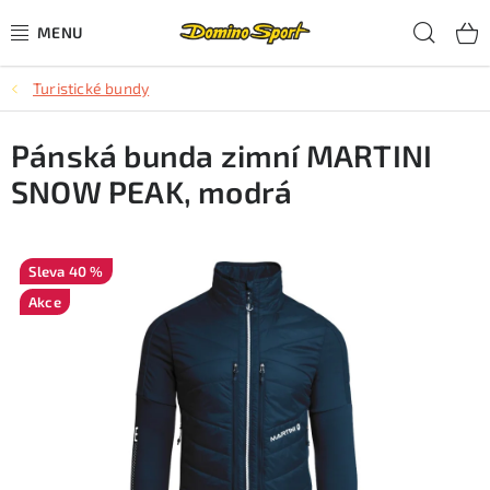
Přejít
Hled
na
obsah
Turistické bundy
CYKLISTIKA
Pánská bunda zimní MARTINI
SJEZDOVÉ LYŽOVÁNÍ
SNOW PEAK, modrá
SKIALPOVÉ LYŽOVÁNÍ
BĚŽECKÉ LYŽOVÁNÍ
40 %
Akce
OBLEČENÍ A OBUV
BĚHÁNÍ
TIPY NA DÁRKY