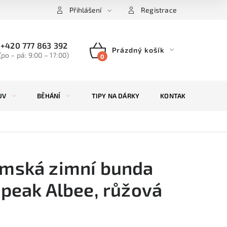
Přihlášení
Registrace
+420 777 863 392
Prázdný košík
(po – pá: 9:00 – 17:00)
NÁKUPNÍ
KOŠÍK
UV
BĚHÁNÍ
TIPY NA DÁRKY
KONTAKTY
ZN
mská zimní bunda
epeak Albee, růžová