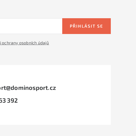
PŘIHLÁSIT SE
 ochrany osobních údajů
rt
@
dominosport.cz
63 392