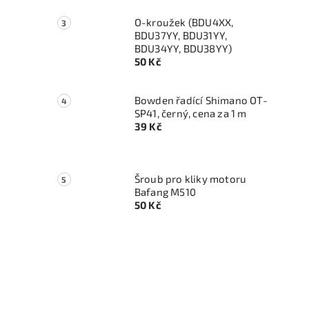
O-kroužek (BDU4XX,
BDU37YY, BDU31YY,
BDU34YY, BDU38YY)
50 Kč
Bowden řadící Shimano OT-
SP41, černý, cena za 1 m
39 Kč
Šroub pro kliky motoru
Bafang M510
50 Kč