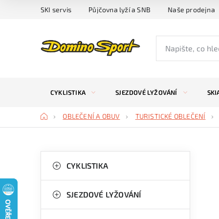
Přejít
SKI servis
Půjčovna lyží a SNB
Naše prodejna
na
obsah
CYKLISTIKA
SJEZDOVÉ LYŽOVÁNÍ
SKI
Domů
OBLEČENÍ A OBUV
TURISTICKÉ OBLEČENÍ
P
K
Přeskočit
kategorie
CYKLISTIKA
a
o
t
s
SJEZDOVÉ LYŽOVÁNÍ
e
t