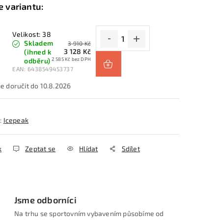
Velikost: 38
Skladem
3 910 Kč
3 128 Kč
(ihned k
2 585 Kč bez DPH
odběru)
EAN:
6438549453737
10.8.2026
:
Icepeak
k
Zeptat se
Hlídat
Sdílet
Jsme odborníci
Na trhu se sportovním vybavením působíme od