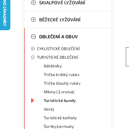
g
SKIALPOVÉ LYŽOVÁNÍ
r
o
a
r
BĚŽECKÉ LYŽOVÁNÍ
n
i
OBLEČENÍ A OBUV
e
n
CYKLISTICKÉ OBLEČENÍ
í
TURISTICKÉ OBLEČENÍ
p
Nátělníky
a
Trička krátký rukáv
n
Trička dlouhý rukáv
Mikiny (2.vrstva)
e
Turistické bundy
l
Vesty
Turistické kalhoty
Šortky,bermudy